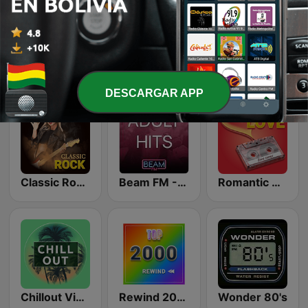
Top 90's
LoFi Vibes
Latina Bandida!
DESCARGAR APP
Classic Rock Station
Beam FM - Adult Hits
Romantic Vibes
Chillout Vibes
Rewind 2000's
Wonder 80's