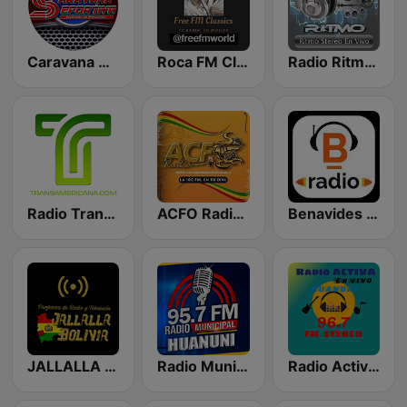
Caravana Deportiva
Roca FM Clasicos La Paz
Radio Ritmo Huanuni
Radio Transamericana
ACFO Radio Oruro
Benavides Radio
JALLALLA PRODUCCIONES
Radio Municipal de Huanuni
Radio Activa 96.7 FM