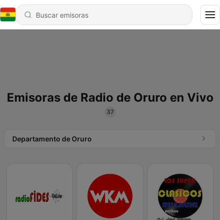
Emisoras de Radio de Oruro en Vivo
37
Departamento de Oruro