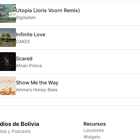
Utopia (Joris Voorn Remix)
Digitalism
Infinite Love
CAKES
Scared
Afnan Prince
Show Me the Way
Amma's Honey Bees
dios de Bolivia
Recursos
Locutores
ios y Podcasts
Widgets