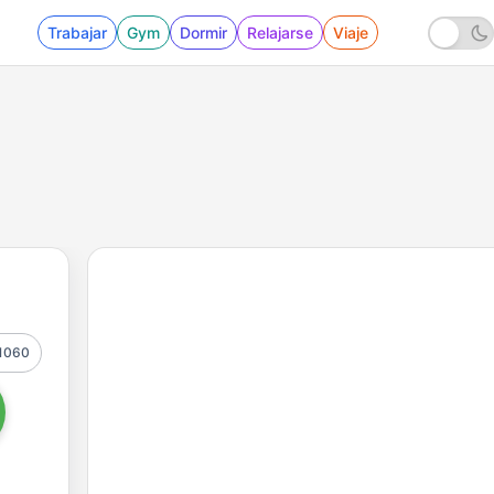
Trabajar
Gym
Dormir
Relajarse
Viaje
1060