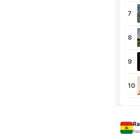
7
8
9
10
Ra
Rad