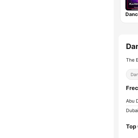
Danc
Da
The E
Dan
Frec
Abu D
Dubai
Top