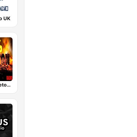
o UK
100% Reggaeton Radio