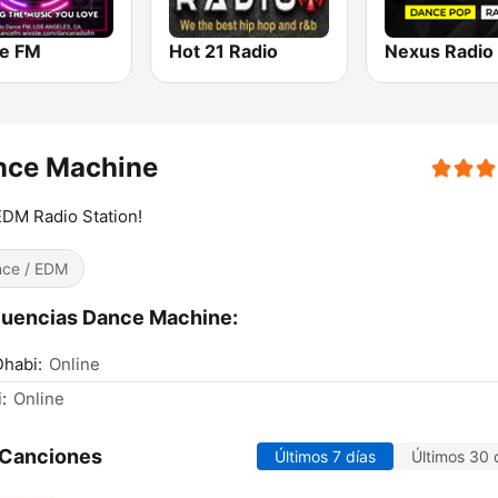
e FM
Hot 21 Radio
nce Machine
DM Radio Station!
ce / EDM
uencias Dance Machine:
habi:
Online
:
Online
 Canciones
Últimos 7 días
Últimos 30 