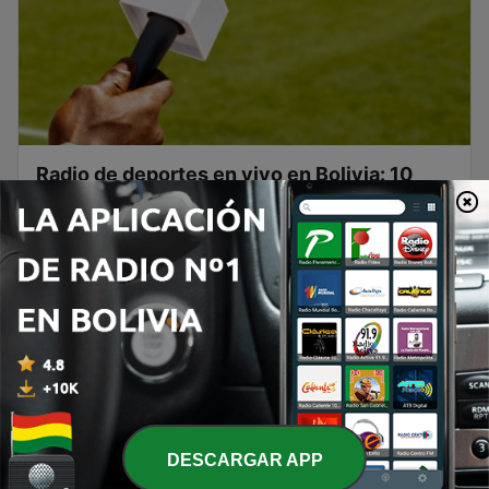
Radio de deportes en vivo en Bolivia: 10
emisoras clave
Una radio de deportes en vivo es mucho más que
una fuente de información: es el latido de la
pasión deportiva boliviana, el vínculo que une a
fanáticos de todas las regiones con las
emociones del fútbol, el básquet, el
automovilismo y muchas otras disciplinas. En
Continuar leyendo
Bolivia, escuchar una de...
DESCARGAR APP