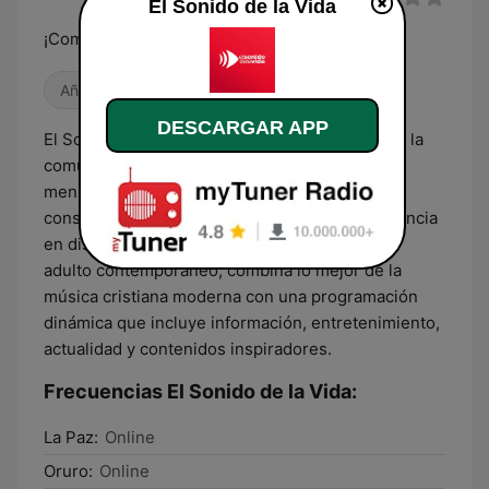
El Sonido de la Vida
¡Comunicación para sentirla!
Años 80
Años 90
Años 2000
DESCARGAR APP
El Sonido de la Vida es una emisora pionera de la
comunicación cristiana en Bolivia, llevando un
mensaje de esperanza, fe y valores que se ha
consolidado como una red de radios con presencia
en distintas ciudades del país. Con un formato
adulto contemporáneo, combina lo mejor de la
música cristiana moderna con una programación
dinámica que incluye información, entretenimiento,
actualidad y contenidos inspiradores.
Frecuencias El Sonido de la Vida:
La Paz:
Online
Oruro:
Online