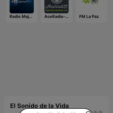
Radio Majestad 105.7 FM
AceRadio-Classic RnB
FM La Paz
El Sonido de la Vida