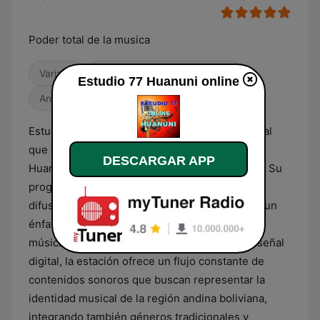
Poder total de la musica
Variado
Contemporánea para adultos
Estudio 77 Huanuni online
Antiguas
Estudio 77 Huanuni online es una emisora radial
que transmite desde el municipio minero de
DESCARGAR APP
Huanuni, en el departamento de Oruro, Bolivia. Su
programación se centra primordialmente en la
difusión de géneros musicales populares, con un
énfasis marcado en ritmos tropicales, cumbia y
música latina contemporánea. A través de su señal
digital, la estación ofrece un flujo constante de
contenidos sonoros que buscan representar la
identidad musical de la región andina boliviana,
integrando también géneros tradicionales y