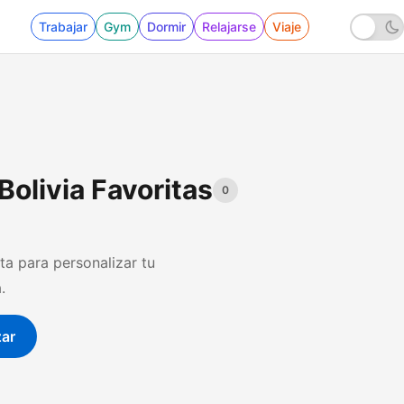
Trabajar
Gym
Dormir
Relajarse
Viaje
Bolivia Favoritas
0
ta para personalizar tu
.
zar