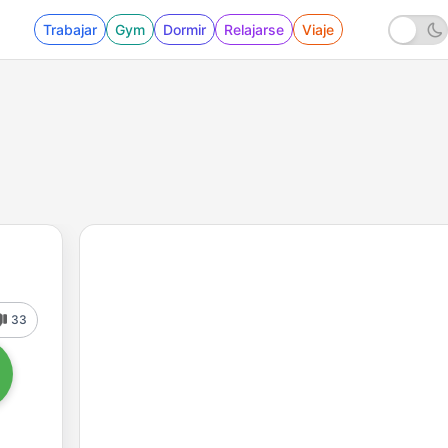
Trabajar
Gym
Dormir
Relajarse
Viaje
33