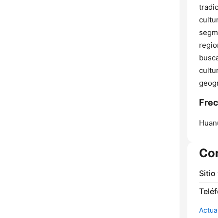
tradi
cultu
segme
regio
busca
cultu
geogr
Frec
Huan
Co
Sitio
Telé
Actua