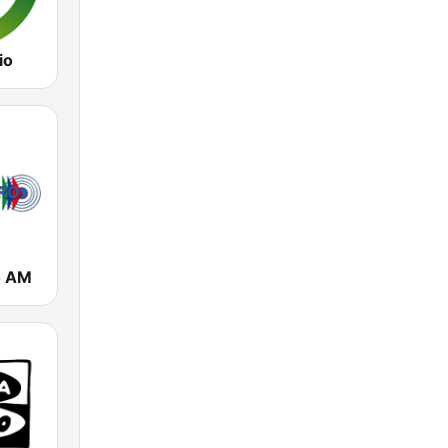
io
o AM