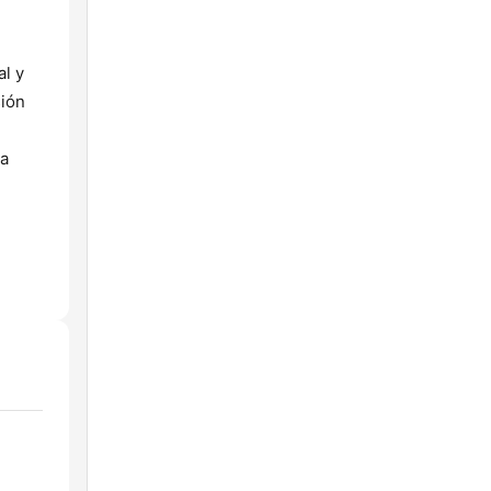
al y
sión
ra