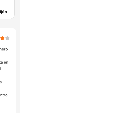
ijón
inero
ta en
d
os
entro