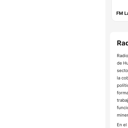
FM L
Rad
Radio
de Hu
secto
la co
polít
forma
traba
funci
miner
En el