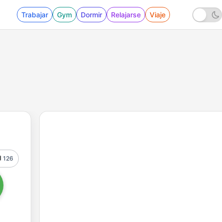
Trabajar
Gym
Dormir
Relajarse
Viaje
126