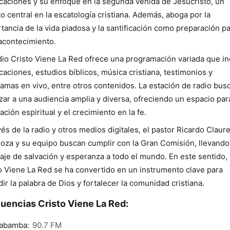
caciones y su enfoque en la segunda venida de Jesucristo, un
o central en la escatología cristiana. Además, aboga por la
tancia de la vida piadosa y la santificación como preparación p
acontecimiento.
dio Cristo Viene La Red ofrece una programación variada que in
caciones, estudios bíblicos, música cristiana, testimonios y
amas en vivo, entre otros contenidos. La estación de radio bus
zar a una audiencia amplia y diversa, ofreciendo un espacio para
cación espiritual y el crecimiento en la fe.
vés de la radio y otros medios digitales, el pastor Ricardo Claur
oza y su equipo buscan cumplir con la Gran Comisión, llevando
je de salvación y esperanza a todo el mundo. En este sentido,
o Viene La Red se ha convertido en un instrumento clave para
dir la palabra de Dios y fortalecer la comunidad cristiana.
uencias Cristo Viene La Red:
abamba:
90.7 FM