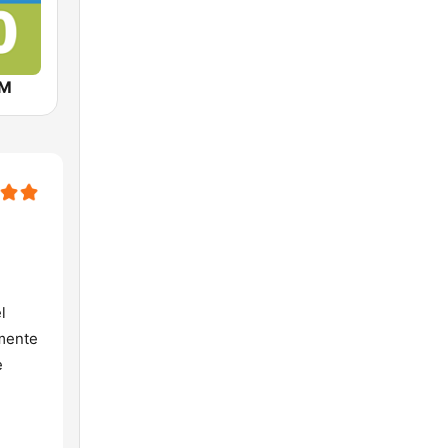
AM
l
rmente
e