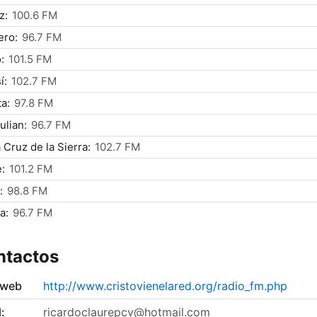
z:
100.6 FM
ero:
96.7 FM
:
101.5 FM
í:
102.7 FM
a:
97.8 FM
ulian:
96.7 FM
 Cruz de la Sierra:
102.7 FM
:
101.2 FM
:
98.8 FM
a:
96.7 FM
ntactos
 web
http://www.cristovienelared.org/radio_fm.php
:
ricardoclaurepcv@hotmail.com