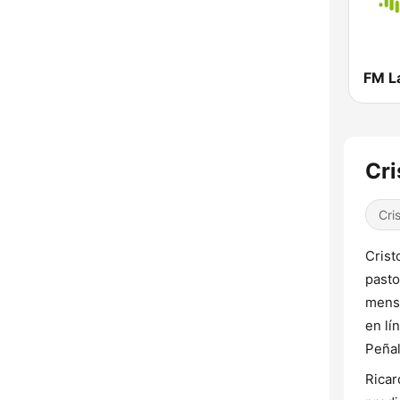
FM L
Cri
Cri
Crist
pasto
mensa
en lí
Peñal
Ricar