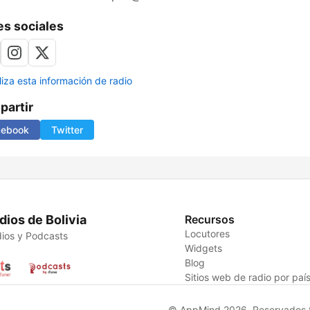
s sociales
liza esta información de radio
artir
cebook
Twitter
dios de Bolivia
Recursos
Locutores
ios y Podcasts
Widgets
Blog
Sitios web de radio por paí
© AppMind 2026. Reservados t