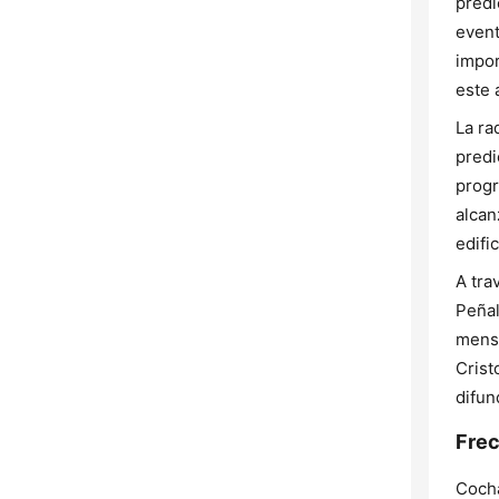
predi
event
impor
este 
La ra
predi
progr
alcan
edifi
A tra
Peñal
mensa
Crist
difun
Frec
Coch