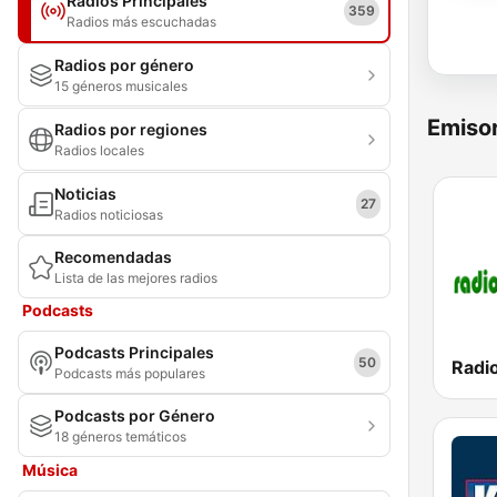
Radios Principales
359
Radios más escuchadas
Radios por género
15 géneros musicales
Emisor
Radios por regiones
Radios locales
Noticias
27
Radios noticiosas
Recomendadas
Lista de las mejores radios
Podcasts
Podcasts Principales
50
Radio
Podcasts más populares
Podcasts por Género
18 géneros temáticos
Música