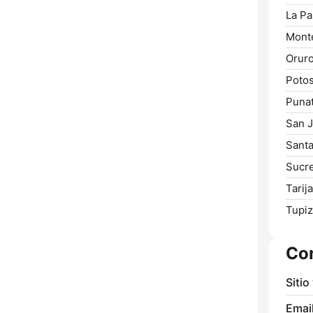
La Pa
Mont
Oruro
Potos
Punat
San J
Santa
Sucre
Tarija
Tupiz
Co
Sitio
Email