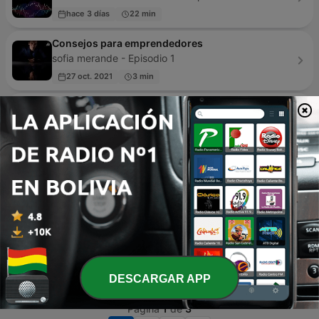
hace 3 días
22 min
Consejos para emprendedores
sofia merande - Episodio 1
27 oct. 2021
3 min
The Profitable Broker
Wayne Einhorn - Episodio 20
hace 3 días
4 min
IMPORTACION Y EXPORTACION
EMPRENDE COMERCIO - Episodio 5
11 ago. 2021
10 min
Apaga La Tele y Lee
apagalateleylee - Episodio 16
16 oct. 2024
33 min
DESCARGAR APP
Página
1
de
3