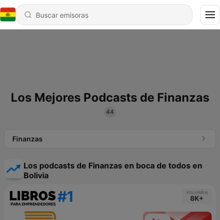
Los Mejores Podcasts de Finanzas
44
Finanzas
Los podcasts de Finanzas en boca de todos en
Bolivia
#1
VOLUMEN
8K+