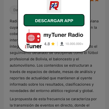
Deportes
DESCARGAR APP
Radio Deporte es una emisora radiofónica boliviana
cuya programación se centra exclusivamente en la
cobertura de la actividad deportiva nacional e
internacional. El formato de la estación es
íntegramente informativo y analítico, priorizando el
seguimiento detallado de disciplinas como el fútbol
profesional de Bolivia, el baloncesto y el
automovilismo. Los contenidos se estructuran a
través de espacios de debate, mesas de análisis y
reportes de actualidad que mantienen al oyente
informado sobre los resultados, clasificaciones y
novedades del entorno atlético regional y global.
La propuesta de esta frecuencia se caracteriza por
la transmisión de eventos en directo, donde el