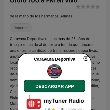
Oruro 100.9 FM en vivo
de la mano de los hermanos Salinas
Deportes
Caravana Deportiva en sus mas de 25 años de
trabajo respaldo al deporte a tenido que encarar
una enorme cantidad de transmisiones deportivas,
anotamos con mucho orgullo nuestra tarea a nivel
Caravana Deportiva
local, nacional e internacional. A nivel local como no
recordar lo que fueron las transmisiones en todas
las especialidades deportivas por ello decimos que
hemos relatado campeonatos oficiales de Atletismo,
Ajedrez, Automovilismo, Basquetbol, Beisbol, Billar,
DESCARGAR APP
Ciclismo, Esgrima, Futbol de salón,
Fisicoculturismo, Gimnasia, Bicicrós, Halterofilia,
Motociclismo, Montañismo,(desde su creación),
Natación, Pelota a frontón, Raquetbol, Taekwondo,