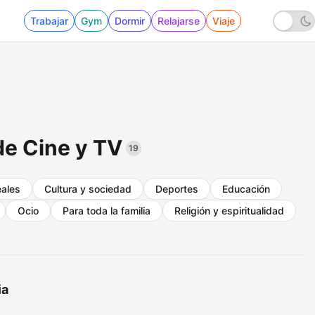
Trabajar
Gym
Dormir
Relajarse
Viaje
de Cine y TV
19
eales
Cultura y sociedad
Deportes
Educación
Ocio
Para toda la familia
Religión y espiritualidad
ia