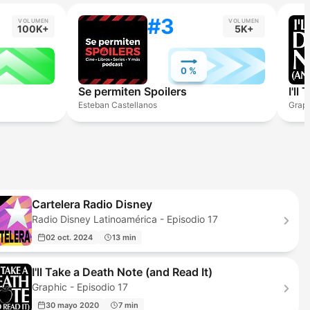
#3
VOLUMEN
VOLUMEN
100K+
5K+
0 %
Se permiten Spoilers
I'll
Esteban Castellanos
Grap
Cartelera Radio Disney
Radio Disney Latinoamérica - Episodio 17
02 oct. 2024
13 min
I'll Take a Death Note (and Read It)
Graphic - Episodio 17
30 mayo 2020
7 min