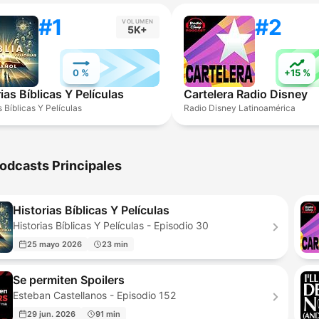
#1
#2
VOLUMEN
5K+
0 %
+15 %
ias Bíblicas Y Películas
Cartelera Radio Disney
s Bíblicas Y Películas
Radio Disney Latinoamérica
odcasts Principales
Historias Bíblicas Y Películas
Historias Bíblicas Y Películas - Episodio 30
25 mayo 2026
23 min
Se permiten Spoilers
Esteban Castellanos - Episodio 152
29 jun. 2026
91 min