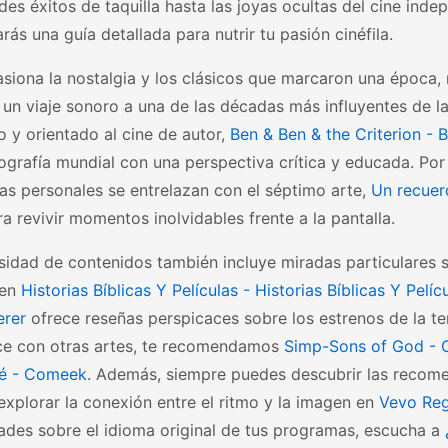
des éxitos de taquilla hasta las joyas ocultas del cine inde
rás una guía detallada para nutrir tu pasión cinéfila.
asiona la nostalgia y los clásicos que marcaron una época
, un viaje sonoro a una de las décadas más influyentes de la
 y orientado al cine de autor,
Ben & Ben & the Criterion - 
grafía mundial con una perspectiva crítica y educada. Por
as personales se entrelazan con el séptimo arte,
Un recuer
ra revivir momentos inolvidables frente a la pantalla.
sidad de contenidos también incluye miradas particulares s
 en
Historias Bíblicas Y Películas - Historias Bíblicas Y Pelíc
erer
ofrece reseñas perspicaces sobre los estrenos de la temp
uce con otras artes, te recomendamos
Simp-Sons of God - C
fé - Comeek
. Además, siempre puedes descubrir las recom
explorar la conexión entre el ritmo y la imagen en
Vevo Reg
ades sobre el idioma original de tus programas, escucha a