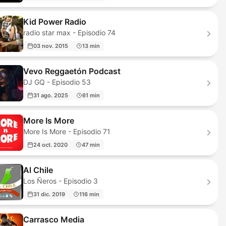
Kid Power Radio
radio star max - Episodio 74
03 nov. 2015
13 min
Vevo Reggaetón Podcast
DJ GQ - Episodio 53
31 ago. 2025
61 min
More Is More
More Is More - Episodio 71
24 oct. 2020
47 min
Al Chile
Los Ñeros - Episodio 3
31 dic. 2019
116 min
Carrasco Media