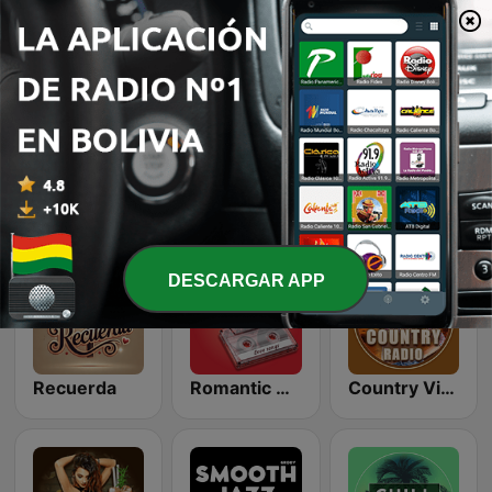
Dance Machine
LoFi Vibes
K-Pop Vibes
Top 90's
Classic Rock Station
TikTok Hits
DESCARGAR APP
Recuerda
Romantic Vibes
Country Vibes