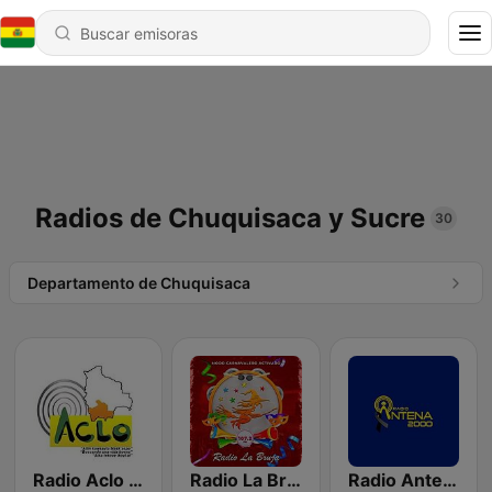
Radios de Chuquisaca y Sucre
30
Departamento de Chuquisaca
Radio Aclo Chaco
Radio La Bruja FM
Radio Antena 2000