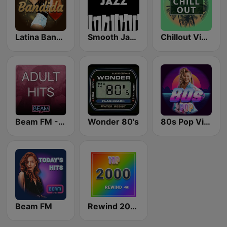
Latina Bandida!
Smooth Jazz - Groov
Chillout Vibes
Beam FM - Adult Hits
Wonder 80's
80s Pop Vibes
Beam FM
Rewind 2000's