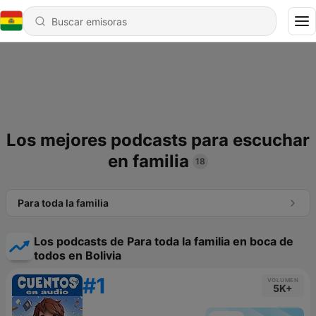
Los mejores podcasts para escuchar
en familia
18
Para toda la familia
Los podcasts de Para toda la familia en boca de
todos en Bolivia
#1
VOLUMEN
5K+