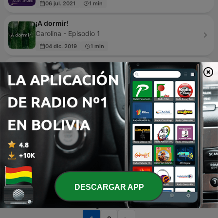
06 jul. 2021
1 min
¡A dormir!
Carolina - Episodio 1
04 dic. 2019
1 min
Cuentos y Sueños
Cuentos y Sueños - Episodio 24
hace 3 días
13 min
La Cumbia
Juan pablo Mondragon - Episodio 2
16 nov. 2020
4 min
Callisto
Benjamin Brillaud - Calie Brillaud - Episodio 67
23 ene. 2025
8 min
DESCARGAR APP
Página
1
de
2