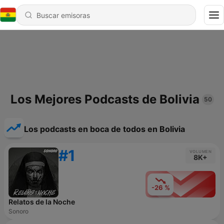
Los Mejores Podcasts de Bolivia
50
Los podcasts en boca de todos en Bolivia
#1
VOLUMEN
8K+
-26 %
Relatos de la Noche
Sonoro