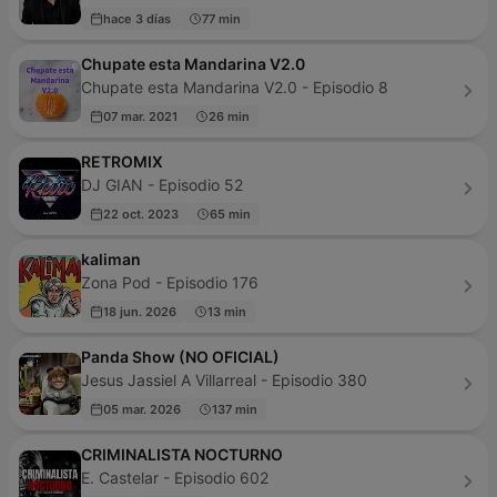
hace 3 días
77 min
Chupate esta Mandarina V2.0
Chupate esta Mandarina V2.0 - Episodio 8
07 mar. 2021
26 min
RETROMIX
DJ GIAN - Episodio 52
22 oct. 2023
65 min
kaliman
Zona Pod - Episodio 176
18 jun. 2026
13 min
Panda Show (NO OFICIAL)
Jesus Jassiel A Villarreal - Episodio 380
05 mar. 2026
137 min
CRIMINALISTA NOCTURNO
E. Castelar - Episodio 602