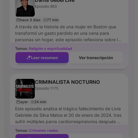
Dante Gebel Live
traición y lealtad, culminando en una reflexión sobre
Episodio 863
la autenticidad y el vínculo incondicional de la familia.
hace 3 días
77 min
A través de la historia de una mujer en Boston que
transformó un gasto perdido en una cena para
personas sin hogar, este episodio reflexiona sobre las
etiquetas sociales y la identidad cristiana. El narrador
Temas:
Religión y espiritualidad
analiza el relato bíblico de la mujer sorprendida en
Leer resumen
Ver transcripción
adulterio para contrastar la cultura del juicio y el
legalismo con la gracia transformadora de Jesús. Se
explora la peligrosidad de los pecados del espíritu,
como el orgullo y la crítica, que suelen ser invisibles
CRIMINALISTA NOCTURNO
para quien los comete. El mensaje final es un llamado
Episodio 1175
a abandonar el 'culto a los lapidarios' para construir
una comunidad que sea un refugio de acogida,
ayer
24 min
capaz de ver la humanidad detrás del error sin
Este episodio analiza el trágico fallecimiento de Livia
recurrir a la condena.
Gabriele da Silva Matos el 30 de enero de 2024, tras
sufrir múltiples paros cardiorrespiratorios después de
un encuentro con el futbolista Dimas Cándido de
Temas:
Crímenes reales
Oliveira Filo. Se exploran las complicaciones