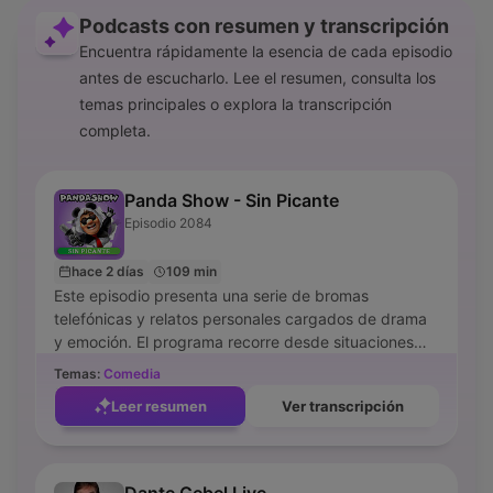
Podcasts con resumen y transcripción
Encuentra rápidamente la esencia de cada episodio
antes de escucharlo. Lee el resumen, consulta los
temas principales o explora la transcripción
completa.
Panda Show - Sin Picante
Episodio 2084
hace 2 días
109 min
Este episodio presenta una serie de bromas
telefónicas y relatos personales cargados de drama
y emoción. El programa recorre desde situaciones
cómicas, como un incidente con un perro en un
Temas:
Comedia
parque y una supuesta enfermedad de transmisión
Leer resumen
Ver transcripción
sexual, hasta momentos de profunda vulnerabilidad
familiar relacionados con el perdón y la reconciliación
con padres ausentes. A través de diversas llamadas,
los conductores exploran temas de infidelidad,