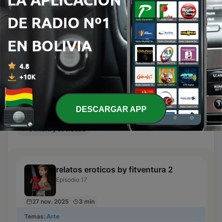
ánimo, el tiempo que tienes disponible y el tipo de
presencias desconocidas.
contenido que quieres escuchar.
¿Cuánto tiempo tienes?
Todos
⏰
Hasta 15 min
⏰
15 - 30 min
⏰
30 - 60 min
⏰
Más de 60 min
¿Qué tipo de contenido prefieres?
🎓
Todos
🎨
Arte
😂
Comedia
Educación
DESCARGAR APP
🎵
Música
🙏
Religión y espiritualidad
🧫
Cultura y sociedad
relatos eroticos by fitventura 2
Episodio 17
27 nov. 2025
3 min
Temas:
Arte