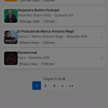
20 feb. 2026
63 min
Alejandro Bullón Podcast
Alejandro Bullon IASD - Episodio 45
29 ago. 2025
21 min
El Podcast de Marco Antonio Regil
Sonoro | Marco Antonio Regil - Episodio 456
hace 9 horas
62 min
Paranormal
Fepo - Episodio 339
hace 2 días
126 min
Página
1
de
4
1
2
3
>
>>