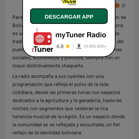
DESCARGAR APP
Para la audiencia que sintoniza desde el corazón de
Bolivia, Radio Aclo Chaco es más que una emisora;
es un punto de encuentro donde la actualidad, la
tradición y la música se entrelazan. Aquí, la voz del
pueblo resuena en programas que abordan temas
sociales, económicos y políticos, siempre con un
toque distintivamente chaqueño.
La radio acompaña a sus oyentes con una
programación que refleja el pulso de la vida
cotidiana, desde las primeras horas con espacios
dedicados a la agricultura y la ganadería, hasta las
noches con segmentos que celebran la rica
herencia musical de la región. Es un espacio donde
la comunidad se ve reflejada y escuchada, un fiel
reflejo de la identidad boliviana.