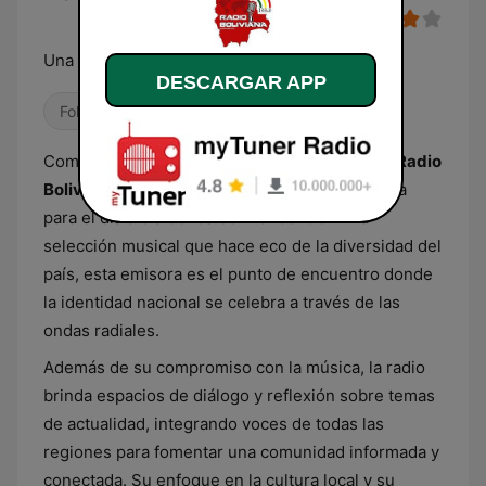
Una puerta abierta
DESCARGAR APP
Folk
Como un espejo de la rica tradición boliviana,
Radio
Boliviana
se erige como la compañera perfecta
para el día a día de los bolivianos. Con una
selección musical que hace eco de la diversidad del
país, esta emisora es el punto de encuentro donde
la identidad nacional se celebra a través de las
ondas radiales.
Además de su compromiso con la música, la radio
brinda espacios de diálogo y reflexión sobre temas
de actualidad, integrando voces de todas las
regiones para fomentar una comunidad informada y
conectada. Su enfoque en la cultura local y su