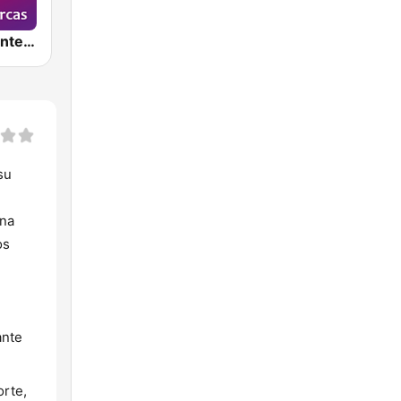
Cadena 100 InterComarcas
su
una
os
ante
orte,