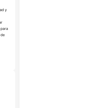
dad y
ar
 para
 de