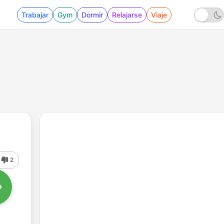
Trabajar
Gym
Dormir
Relajarse
Viaje
2