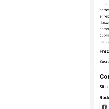
la cu
carac
el re
descr
como 
cubri
los s
Fre
Sucre
Co
Sitio
Rede