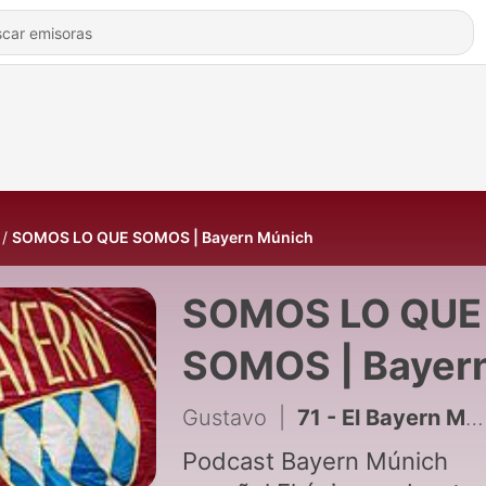
SOMOS LO QUE SOMOS | Bayern Múnich
SOMOS LO QUE
SOMOS | Bayer
Múnich
Gustavo
|
71 - El Bayern Múnich NO está listo. El gran problema para esta temporada
Podcast Bayern Múnich