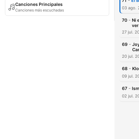
-
71
El 
Canciones Principales
03 ago.
Canciones más escuchadas
-
70
Ni 
ve
27 jul. 2
-
69
Joy
Ca
20 jul. 
-
68
Klo
09 jul. 
-
67
Ism
02 jul. 