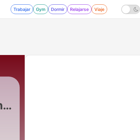
Trabajar
Gym
Dormir
Relajarse
Viaje
n