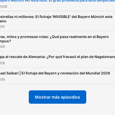
Bayern Múnich NO está listo. El gran problema para esta temporad
del fútbol alemán!
 2026
estrellas ni millones: El fichaje 'INVISIBLE' del Bayern Múnich este
rano
026
as, mitos y promesas rotas: ¿Qué pasa realmente en el Bayern
mpus?
2026
pp al rescate de Alemania: ¿Por qué fracasó el plan de Nagelsman
2026
ael Saibari | El fichaje del Bayern y revelación del Mundial 2026
2026
Mostrar más episodios