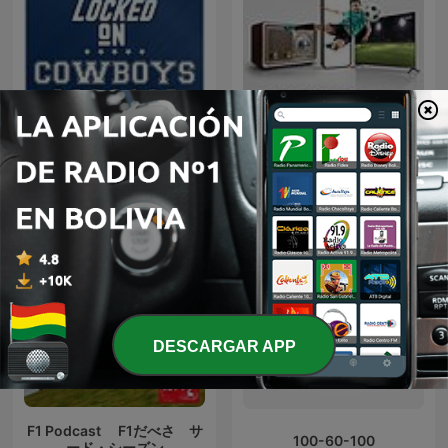
Locked On Cowboys -
Chaco Sports - El
Daily Podcast On The
Polideportivo
Dallas Cowboys
DESCARGAR APP
F1 Podcast F1だべさ サ
100-60-100
ード・シーズン