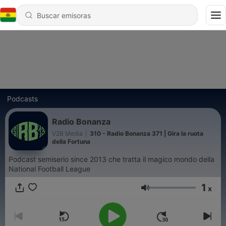
Podcasts
Radio Bonanza
V2B Media
|
310 - Radio Bonanza 371 | Gira la ruota
della Fortuna
Podcast semiserio since 2013 che tratta il magico mondo della
National Football League
1
x
Volumen