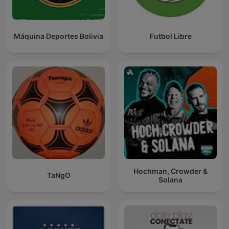
Máquina Deportes Bolivia
Futbol Libre
Hochman, Crowder &
TaNgO
Solana