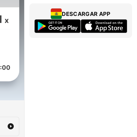
DESCARGAR APP
1
x
:00