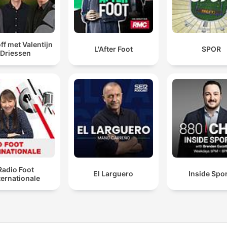
ff met Valentijn
L'After Foot
SPOR
Driessen
Radio Foot
El Larguero
Inside Spo
ternationale