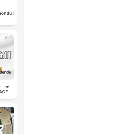
mondGi
 - en
 AGF