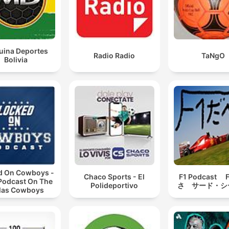
ina Deportes
Radio Radio
TaNgO
Bolivia
d On Cowboys -
Chaco Sports - El
F1 Podcast
 Podcast On The
Polideportivo
さ サード・シ
las Cowboys