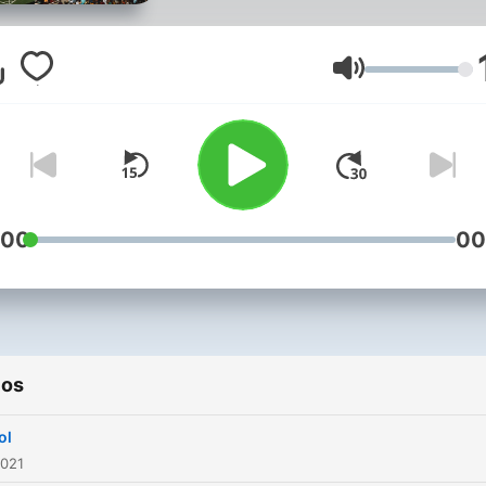
Volumen
:00
00
ios
ol
2021