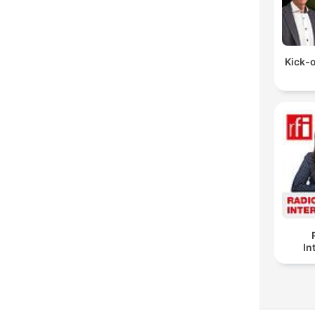
Kick-o
In