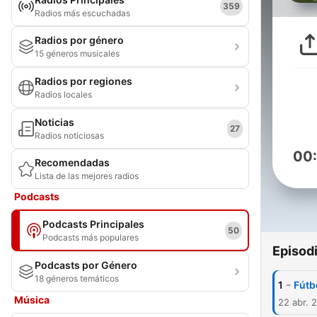
359
Radios más escuchadas
Radios por género
15 géneros musicales
Radios por regiones
Radios locales
Noticias
27
Radios noticiosas
00
Recomendadas
Lista de las mejores radios
Podcasts
Podcasts Principales
50
Podcasts más populares
Episod
Podcasts por Género
18 géneros temáticos
-
1
Fútb
Música
22 abr. 