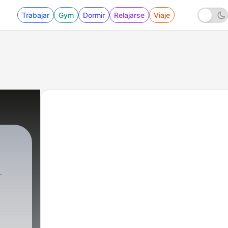
Trabajar
Gym
Dormir
Relajarse
Viaje
AMIRANDA
|
1 - Fútbol