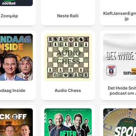
KieftJansenEg
Ζοσιμάρ
Neste Ralli
jp
Det Hvide Snit
ndaag Inside
Audio Chess
podcast om