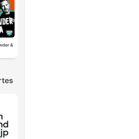
wder &
rtes