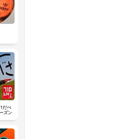
 F1だべ
ーズン