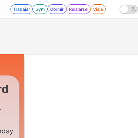
Trabajar
Gym
Dormir
Relajarse
Viaje
rd
-
nday