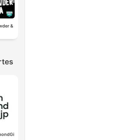
wder &
rtes
mondGi