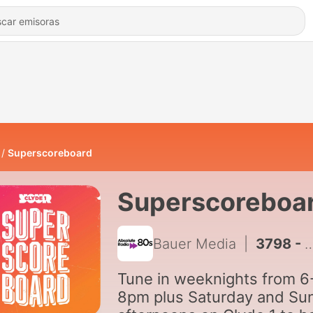
Superscoreboard
Superscoreboa
Bauer Media
|
3798 - JAGIELLONIA BIAŁYSTOK VS. RANGERS LIVE | THURSDAY 6TH AUGUST
Tune in weeknights from 6
8pm plus Saturday and Su