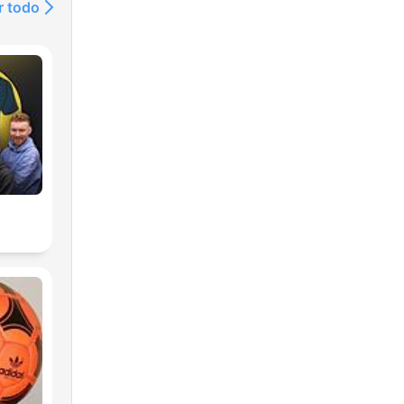
r todo
os
ido
al
ças