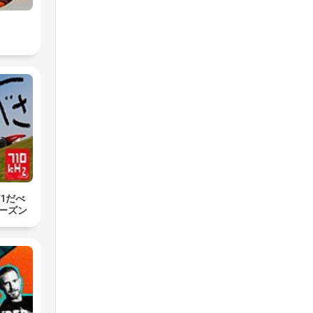
. I
s,
.
 I
 F1だべ
ーズン