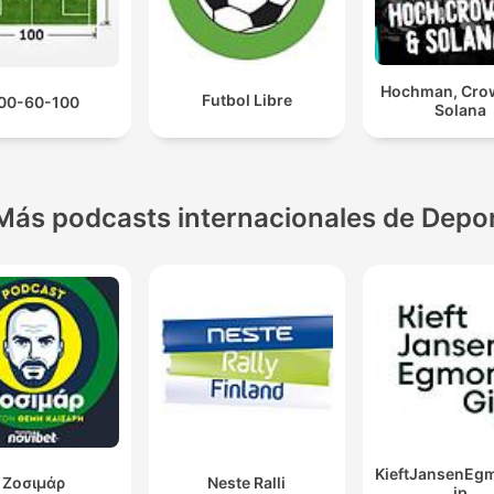
Hochman, Cro
Futbol Libre
00-60-100
Solana
Más podcasts internacionales de Depo
KieftJansenEg
Ζοσιμάρ
Neste Ralli
jp