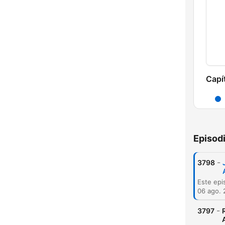
Capí
Episod
-
3798
06 ago.
-
3797