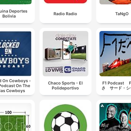
no elenco e o alto número de jogadores lesionados no time.
ina Deportes
Radio Radio
TaNgO
Bolivia
I think my main source of frustration is the recruitment
feel like every other team in the league, these playoff
the European playoffs, come up at a really good time
They've got their squad together. But for Rangers, and
also think it applies to Celtic, these games appear to
come out of nowhere for them.
01:23:42 · O interlocutor expressa frustração com a falta de
preparação e integração do elenco do Rangers para
competições importantes.
d On Cowboys -
Chaco Sports - El
F1 Podcast
 Podcast On The
Polideportivo
さ サード・シ
las Cowboys