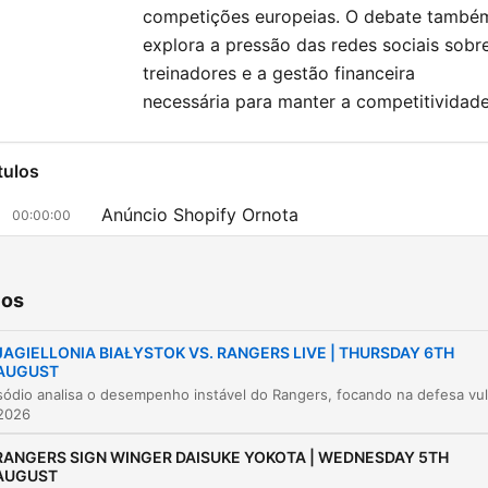
competições europeias. O debate també
explora a pressão das redes sociais sobr
treinadores e a gestão financeira
necessária para manter a competitividade
tulos
Anúncio Shopify Ornota
00:00:00
Clyde 1 Super Scoreboard - Análise de Futebol
00:00:31
ios
Pressão no Rangers e Transferências do Celtic
00:32:01
Conexões Pessoais e Cornhole
JAGIELLONIA BIAŁYSTOK VS. RANGERS LIVE | THURSDAY 6TH
00:37:23
AUGUST
Beat the Pundit: Quiz de Futebol Escocês
00:46:03
 2026
Análise de desempenho europeu e impacto de
01:04:43
RANGERS SIGN WINGER DAISUKE YOKOTA | WEDNESDAY 5TH
lesões
AUGUST