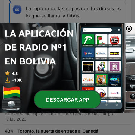
La ruptura de las reglas con los dioses es
lo que se llama la híbris.
00:31:22 · El locutor define el concepto
mitológico de la arrogancia o exceso que
desencadena la tragedia.
Episodios
-
436
La Odisea: cuando los mitos vuelven al cine
Este episodio explora el legado de la civilización griega y su impacto en Occidente, tomando como punto de partida una reflexión sobre la adaptación cinematográfica de Christopher Nolan basada en La Odisea. Se analiza la transición de la tradición oral a la narrativa moderna, examinando temas fundamentales como la mitología, la filosofía y la importancia del concepto de 'nostos'. A través del análisis de la obra homérica, se profundiza en la transformación de Odiseo de un héroe clásico a un hombre traumatizado por la guerra. El episodio conecta conceptos antiguos como la xenia (hospitalidad) y la híbris con las realidades contemporáneas, reflexionando sobre la ética, el conflicto bélico y la técnica cinematográfica analógica para dar vida al mito.
31 jul. 2026
DESCARGAR APP
-
435
Toronto, la puerta de entrada al Canadá
anglófono II
Este episodio explora la historia del Canadá de los inmigrantes y cómo su modelo multicultural ha moldeado ciudades como Toronto, destacando su papel como motor económico y tecnológico. Asimismo, se reflexiona sobre la conexión entre la 'Casa Grande' latinoamericana y Canadá, analizando el flujo migratorio derivado de conflictos y dictaduras en América Latina hacia territorio canadiense.
17 jul. 2026
-
434
Toronto, la puerta de entrada al Canadá