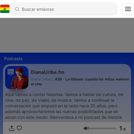
Podcasts
DianaUribe.fm
Diana Uribe
|
436 - La Odisea: cuando los mitos vuelven
al cine
Aquí vamos a contar historias. Vamos a hablar de cultura, de
cine, de paz, de viajes, de música. Vamos a continuar la
conversación que empezó en la radio hace 25 años, pero
además aprovecharemos las nuevas posibilidades que se
abren con este medio. Bienvenidos a mi podcast de historia.
1
x
Volumen