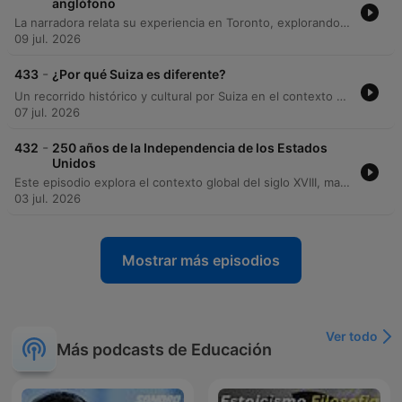
anglófono
La narradora relata su experiencia en Toronto, explorando la historia de las First Nations, Inuit y Métis, y abordando las injusticias de los tratados y el impacto traumático de las escuelas residenciales. El episodio también analiza la formación de la identidad canadiense a través del contraste entre los asentamientos franceses, el Imperio Británico y la expansión del Canadá anglo, detallando cómo las migraciones masivas consolidaron la estructura multicultural del país actual.
09 jul. 2026
-
433
¿Por qué Suiza es diferente?
Un recorrido histórico y cultural por Suiza en el contexto de su enfrentamiento futbolístico contra Colombia. El episodio explora la formación de la confederación suiza a partir de sus cantones originales, su política de neutralidad perpetua establecida en 1815 y su papel fundamental en la creación de la Cruz Roja tras la batalla de Solferino. Se analizan elementos icónicos de la identidad suiza, desde su precisión en la relojería y la producción de chocolate, hasta sus leyendas como Guillermo Tell y Heidi. Asimismo, se examina la relación diplomática y comercial entre Suiza y Colombia, destacando el apoyo suizo a los procesos de paz en territorio colombiano. El contenido cierra con una breve reflexión sobre la solidez defensiva del equipo suizo de fútbol y el antecedente histórico del último encuentro entre ambas selecciones.
07 jul. 2026
-
432
250 años de la Independencia de los Estados
Unidos
Este episodio explora el contexto global del siglo XVIII, marcado por las revoluciones científica, política e industrial, y la circulación de ideas a través de la imprenta y los cafés. Se analiza cómo la Ilustración cuestionó el derecho divino mediante el contrato social de Rousseau y la separación de poderes de Montesquieu, sentando las bases para la autonomía de las trece colonias americanas. Asimismo, se detallan las causas de la Revolución Americana, desde la presión fiscal británica hasta el boicot del té, y la creación de la Declaración de Independencia. El análisis profundiza en las contradicciones históricas de este documento, que al proclamar derechos inalienables mantenía la esclavitud y excluía a mujeres e indígenas, dejando promesas abiertas que impulsaron movimientos posteriores como el abolicionismo y el sufragismo.
03 jul. 2026
Mostrar más episodios
Ver todo
Más podcasts de Educación