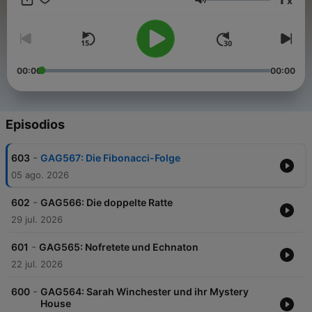
x
erfahren? Hier findest du alle Infos & Rabatte:
Volumen
https://linktr.ee/GeschichtenausderGeschichte Du möchtest
Werbung in diesem Podcast schalten? Dann erfahre hier mehr
über die Werbemöglichkeiten bei Seven.One Audio:
https://www.seven.one/portfolio/sevenone-audio
00:00
00:00
Episodios
-
603
GAG567: Die Fibonacci-Folge
05 ago. 2026
-
602
GAG566: Die doppelte Ratte
29 jul. 2026
-
601
GAG565: Nofretete und Echnaton
22 jul. 2026
-
600
GAG564: Sarah Winchester und ihr Mystery
House