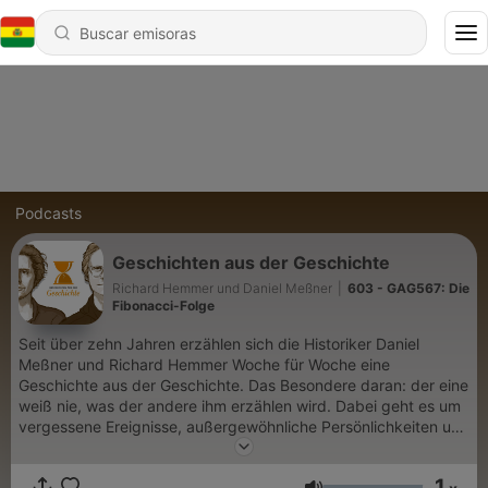
Podcasts
Geschichten aus der Geschichte
Richard Hemmer und Daniel Meßner
|
603 - GAG567: Die
Fibonacci-Folge
Seit über zehn Jahren erzählen sich die Historiker Daniel
Meßner und Richard Hemmer Woche für Woche eine
Geschichte aus der Geschichte. Das Besondere daran: der eine
weiß nie, was der andere ihm erzählen wird. Dabei geht es um
vergessene Ereignisse, außergewöhnliche Persönlichkeiten und
überraschende Zusammenhänge der Geschichte aus allen
Epochen. Du möchtest mehr über unsere Werbepartner
1