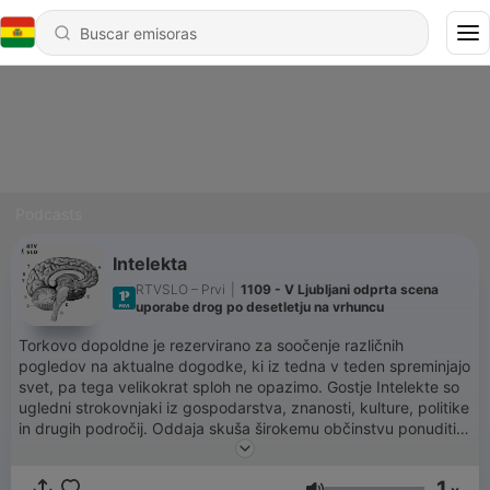
Podcasts
Intelekta
RTVSLO – Prvi
|
1109 - V Ljubljani odprta scena
uporabe drog po desetletju na vrhuncu
Torkovo dopoldne je rezervirano za soočenje različnih
pogledov na aktualne dogodke, ki iz tedna v teden spreminjajo
svet, pa tega velikokrat sploh ne opazimo. Gostje Intelekte so
ugledni strokovnjaki iz gospodarstva, znanosti, kulture, politike
in drugih področij. Oddaja skuša širokemu občinstvu ponuditi
kritično mnenje o ključnih dejavnikih globalnega in lokalnega
okolja.
1