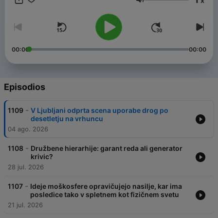
x
Volumen
00:00
00:00
Episodios
-
1109
V Ljubljani odprta scena uporabe drog po
desetletju na vrhuncu
04 ago. 2026
-
1108
Družbene hierarhije: garant reda ali generator
krivic?
28 jul. 2026
-
1107
Ideje moškosfere opravičujejo nasilje, kar ima
posledice tako v spletnem kot fizičnem svetu
21 jul. 2026