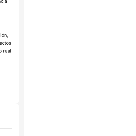
ncia
ión,
tactos
o real