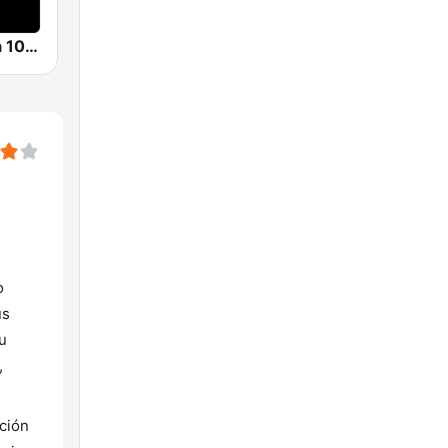
Radio Clásica 100.3 FM
o
us
u
,
ción