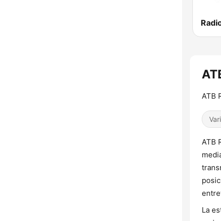
Radio
ATB
ATB R
Var
ATB R
mediá
trans
posic
entre
La es