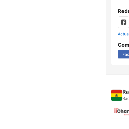
Rede
Actua
Comp
Fa
Ra
Rad