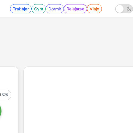
Trabajar
Gym
Dormir
Relajarse
Viaje
575