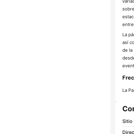
varia
sobre
estac
entre
La pá
así c
de la
desde
event
Frec
La Pa
Co
Sitio
Direc