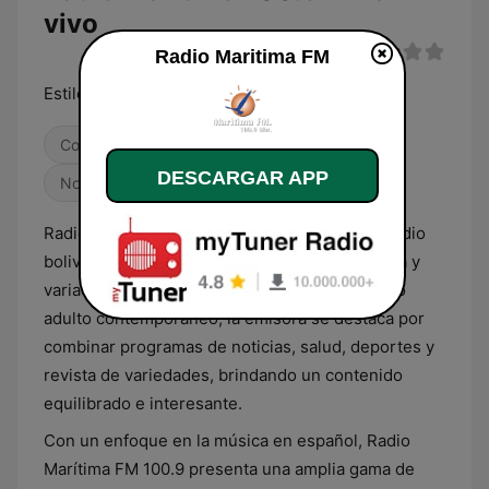
vivo
Radio Maritima FM
Estilo y contenido diferente
Contemporánea para adultos
Deportes
DESCARGAR APP
Noticias
Radio Marítima FM 100.9 es una estación de radio
boliviana que ofrece una propuesta innovadora y
variada para su audiencia. Dirigida a un público
adulto contemporáneo, la emisora se destaca por
combinar programas de noticias, salud, deportes y
revista de variedades, brindando un contenido
equilibrado e interesante.
Con un enfoque en la música en español, Radio
Marítima FM 100.9 presenta una amplia gama de