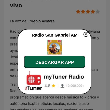
vivo
La Voz del Pueblo Aymara
Radio San Gabriel es una emisora de radio boliviana
Radio San Gabriel AM
con sede en La Paz, que se dedica a la promoción y
preservación de la cultura y las tradiciones
aymaras. Fundada en 1955 por la Compañía de
Jesús, la estación de radio tiene un enfoque
DESCARGAR APP
especial en la educación, la información y el
entretenimiento para la población indígena aymara
de Bolivia.
Transmitiendo en lengua aymara y en español,
Radio San Gabriel ofrece una amplia gama de
programación que abarca desde música folklórica y
autóctona hasta noticias locales, nacionales e
internacionales, programas educativos, debates