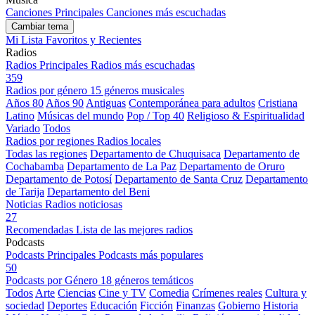
Canciones Principales
Canciones más escuchadas
Cambiar tema
Mi Lista
Favoritos y Recientes
Radios
Radios Principales
Radios más escuchadas
359
Radios por género
15 géneros musicales
Años 80
Años 90
Antiguas
Contemporánea para adultos
Cristiana
Latino
Músicas del mundo
Pop / Top 40
Religioso & Espiritualidad
Variado
Todos
Radios por regiones
Radios locales
Todas las regiones
Departamento de Chuquisaca
Departamento de
Cochabamba
Departamento de La Paz
Departamento de Oruro
Departamento de Potosí
Departamento de Santa Cruz
Departamento
de Tarija
Departamento del Beni
Noticias
Radios noticiosas
27
Recomendadas
Lista de las mejores radios
Podcasts
Podcasts Principales
Podcasts más populares
50
Podcasts por Género
18 géneros temáticos
Todos
Arte
Ciencias
Cine y TV
Comedia
Crímenes reales
Cultura y
sociedad
Deportes
Educación
Ficción
Finanzas
Gobierno
Historia