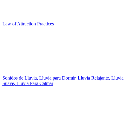
Law of Attraction Practices
Sonidos de Lluvia, Lluvia para Dormir, Lluvia Relajante, Lluvia
Suave, Lluvia Para Calmar