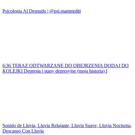
Psicologia Al Desnudo | @psi.mammoliti
6:36 TERAZ ODTWARZANE DO OBEJRZENIA DODAJ DO
KOLEJKI Depresja i stany depresyjne (moja historia) I
Sonido de Lluvia, Lluvia Relajante, Lluvia Suave, Lluvia Nocturna,
Descanso Con Lluvia