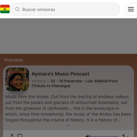
Podcasts
Aymara's Music Poscast
aymaras
|
32 - 16 Pururruna - Luis Valdivia Pozo
(Tribute to Charango)
Music from the Andes. Out from the depths of endless valleys,
out from the peaks and glaciers of untouched mountains, out
from the greenest of rainforests... this is the landscape in
which, since time immemorial, the music of the Andes has been
forged throughout the course of history. It is a history of
tragedy and triumph.
1