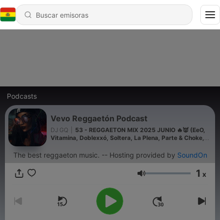
Podcasts
Vevo Reggaetón Podcast
DJ GQ
|
53 - REGGAETON MIX 2025 JUNIO 🔥👿 (EeO,
Vitamina, Doblexxó, Soltera, La Plena, Parte & Choke,
Deportivo) 🔥
The best reggaeton music. -- Hosting provided by
SoundOn
1
x
Volumen