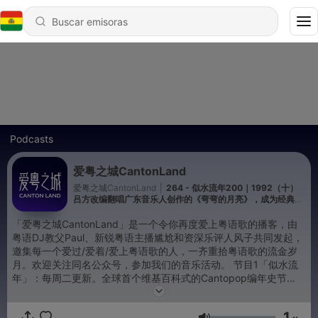
Podcasts
爱粤之城CantonLand
爱粤之城CantonLand
|
264 - 似水流年200｜1992（十）
吕方改编翻唱广东音乐人创作的《弯弯的月亮》，成为经典代
表作
「爱粤之城CantonLand」是一个令你再度爱上粤语歌的播客，由
粤语DJ教父Paul、新锐粤语主播尴尬和资深乐评人风子共同发起，
邀集每一个爱过/爱着/爱上粤语歌的人，一齐重拾粤语歌的流金岁
月。欢迎关注同名公众号，参加我们的音乐活动。 节目1「似水流
年」：每周二更新。全球首个维基百科式的Cantopop编年史节
目，由跨世代主播Paul与尴尬对谈，讲述百年粤语歌的前世今生。
节目2「一生所爱」：周五更新。Paul与嘉宾亲密倾谈，讲述他/她
1