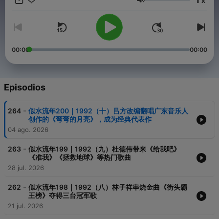
x
喜爱的粤语歌和背后的情感故事，特邀两岸三地音乐人、创作人、
Volumen
传媒人等跨界嘉宾，敞开心扉，重拾记忆，倾出他/她的一生所爱。
00:00
00:00
Episodios
-
264
似水流年200｜1992（十）吕方改编翻唱广东音乐人
创作的《弯弯的月亮》，成为经典代表作
04 ago. 2026
-
263
似水流年199｜1992（九）杜德伟带来《给我吧》
《准我》《拯救地球》等热门歌曲
28 jul. 2026
-
262
似水流年198｜1992（八）林子祥串烧金曲《街头霸
王榜》夺得三台冠军歌
21 jul. 2026