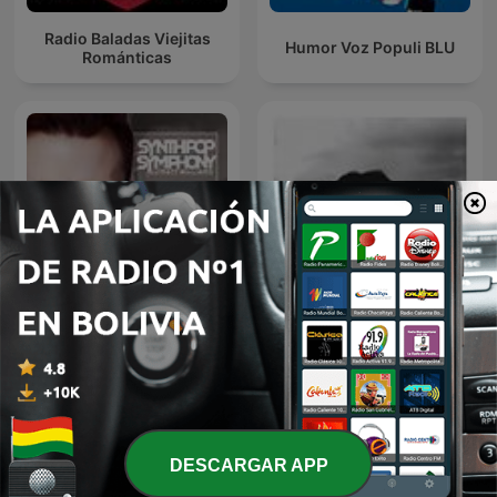
Radio Baladas Viejitas
Humor Voz Populi BLU
Románticas
Matt Williams Synthpop
jungkook covers
Symphony
DESCARGAR APP