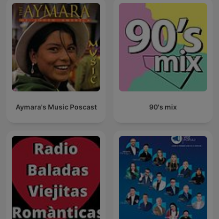
Aymara's Music Poscast
90's mix