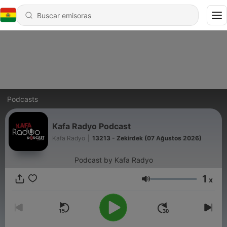
Podcasts
Kafa Radyo Podcast
Kafa Radyo
|
13213 - Zekirdek (07 Ağustos 2026)
Podcast by Kafa Radyo
1
x
Volumen