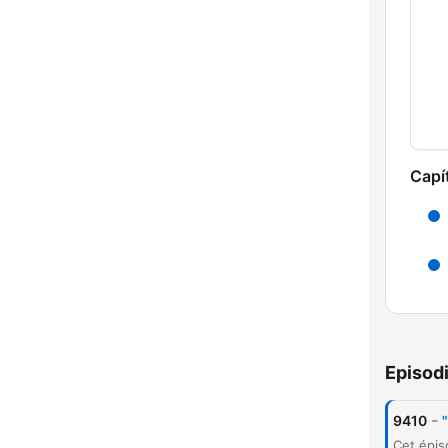
Capí
Episod
-
9410