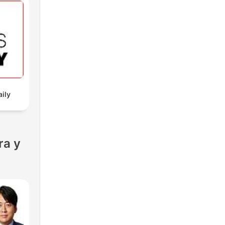
aily
ra y