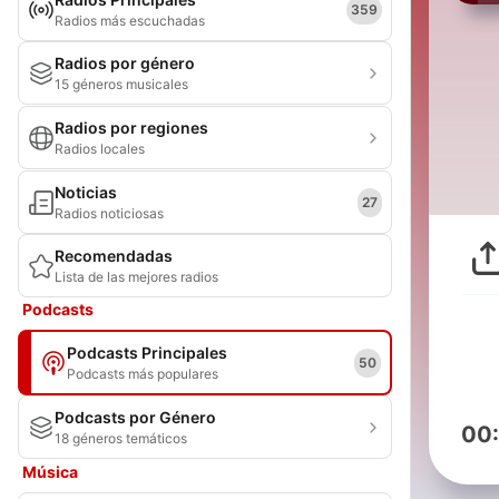
359
Radios más escuchadas
Radios por género
15 géneros musicales
Radios por regiones
Radios locales
Noticias
27
Radios noticiosas
Recomendadas
Lista de las mejores radios
Podcasts
Podcasts Principales
50
Podcasts más populares
Podcasts por Género
00
18 géneros temáticos
Música