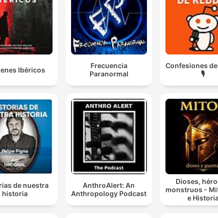
Frecuencia
Confesiones de
enes Ibéricos
Paranormal
🎙️
Dioses, héro
rias de nuestra
AnthroAlert: An
monstruos - Mi
historia
Anthropology Podcast
e Histori