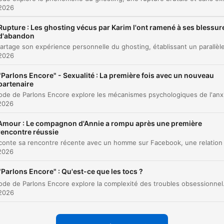
Témoignage d'un abandon brutal lors d'un ren
00:19:00
 2026
vous
Rupture : Les ghosting vécus par Karim l'ont ramené à ses blessur
az clic en un capítulo para ir directamente a ese momento
d'abandon
acados
 2026
C'est mettre fin à une relation de façon brutale,
"Parlons Encore" - Sexualité : La première fois avec un nouveau
radicale, sans aucune explication.
partenaire
00:00:43 · Cette phrase définit précisément le concept du
2026
ghosting abordé dans l'épisode.
Amour : Le compagnon d'Annie a rompu après une première
rencontre réussie
Les conséquences, elles sont lourdes. Elles sont... Ma
parce que c'est très violent. C'est très violent comme
2026
rupture.
"Parlons Encore" : Qu'est-ce que les tocs ?
00:02:59 · L'intervenante souligne l'impact émotionnel profond
Cet épisode de Parlons Encore explore la complexité des troubles obsessionnels compulsifs (TOC), en dépassant la vision spectaculair
la brutalité de ce mode de rupture.
 2026
Il est essentiel de prendre soin de soi plutôt que