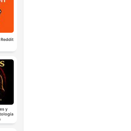
 Reddit
es y
tología
a