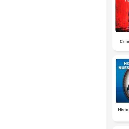
Crím
Histo