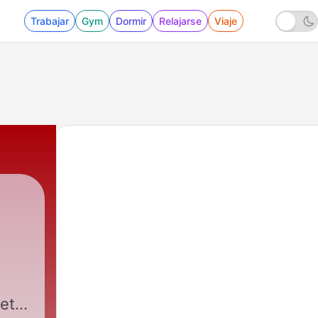
Trabajar
Gym
Dormir
Relajarse
Viaje
 et