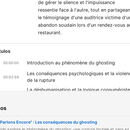
de gérer le silence et l'impuissance
ressentie face à l'autre, tout en partagean
le témoignage d'une auditrice victime d'u
abandon soudain lors d'un rendez-vous a
restaurant.
tulos
Introduction au phénomène du ghosting
00:00:00
Les conséquences psychologiques et la violen
00:02:59
de la rupture
La déshumanisation et la logique consumériste
00:06:07
des liens
Comment surmonter le choc et revenir à soi
ios
00:14:02
Gérer l'impuissance face au silence de l'autre
00:16:54
"Parlons Encore" : Les conséquences du ghosting
Cet épisode explore le phénomène du ghosting, une rupture brutale et sans explication qui entraîne des conséquences psychologiques dévastatrice