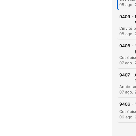
08 ago.
-
9409
H
Dest
08 ago.
-
9408
07 ago. 
-
9407
07 ago. 
-
9406
06 ago.