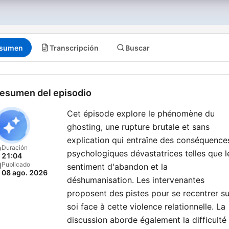
plus profondes sur vous-
éclairantes qui résonnent 
mêmes, "Parlons-nous" est
votre vécu.
pour accompagner les
auditeurs de RTL.
N’hésitez pas à participer à
sumen
Transcripción
Buscar
cette conversation
enrichissante en appelant
gratuitement le 09-69-39-
esumen del episodio
11. Partagez votre histoire.
Cet épisode explore le phénomène du
ghosting, une rupture brutale et sans
explication qui entraîne des conséquence
Duración
psychologiques dévastatrices telles que l
21:04
Publicado
sentiment d'abandon et la
08 ago. 2026
déshumanisation. Les intervenantes
proposent des pistes pour se recentrer su
soi face à cette violence relationnelle. La
discussion aborde également la difficulté