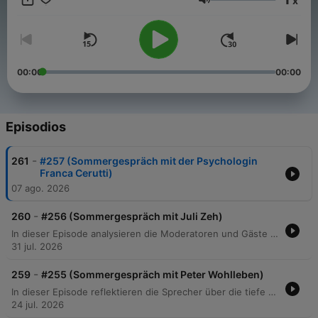
x
Podcasts gibt. *** Credits: Producer: Lucas Raßbach,
Volumen
Redaktion: Monika Fabricius und Simon Schuling,
Postproduktion: Dominik Völkl, Redaktion ZDF: Henning
Brekenkamp und Marc Lovric ***
00:00
00:00
Episodios
-
261
#257 (Sommergespräch mit der Psychologin
Franca Cerutti)
07 ago. 2026
-
260
#256 (Sommergespräch mit Juli Zeh)
In dieser Episode analysieren die Moderatoren und Gäste die tiefgreifende Systemkrise in Deutschland, die von einer zunehmenden Politikverdrossenheit bis hin zur Ablehnung demokratischer Institutionen reicht. Die Diskussion beleuchtet den Einfluss der Datenökonomie, die Folgen extremer Individualisierung sowie die sozioökonomische Entfremdung zwischen einer akademisch geprägten politischen Elite und der Bevölkerung. Darüber hinaus werden die Herausforderungen durch politische Instabilität, den zunehmenden Konformitätsdruck in Medien und Politik sowie die Gefahr des Technofeudalismus thematisiert. Trotz der Analyse gesellschaftlicher Spaltungen und systemischer Probleme plädieren die Sprecher für einen Realismus, der auf die Resilienz des Grundgesetzes vertraut, während sie gleichzeitig Reformvorschläge zur Stärkung der direkten Mitbestimmung erörtern.
31 jul. 2026
-
259
#255 (Sommergespräch mit Peter Wohlleben)
In dieser Episode reflektieren die Sprecher über die tiefe Verbindung zwischen Mensch und Natur, beginnend bei persönlichen Anekdoten zur Tierhaltung bis hin zur philosophischen Bedeutung des Todes. Es wird beleuchtet, wie die Industrialisierung und moderne Forstwirtschaft den Wald als Ökosystem gefährden und die instinktive Bindung des Menschen an seine Umwelt schwächen. Zudem widmet sich das Gespräch der biologischen Komplexität, von der essenziellen Rolle des Mikrobioms für unsere Gesundheit bis hin zur Evolution des Lebens von LUCA bis zum modernen Menschen. Die Diskussion schließt mit Ausblicken auf Astrobiologie und der Frage nach Bewusstsein und Emotionen in der Pflanzen- und Tierwelt.
24 jul. 2026