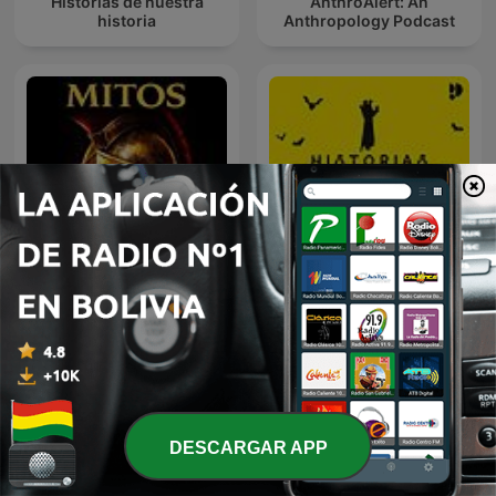
Historias de nuestra
AnthroAlert: An
historia
Anthropology Podcast
Dioses, héroes y
monstruos - Mitología e
Historias Perdidas
Historia
DESCARGAR APP