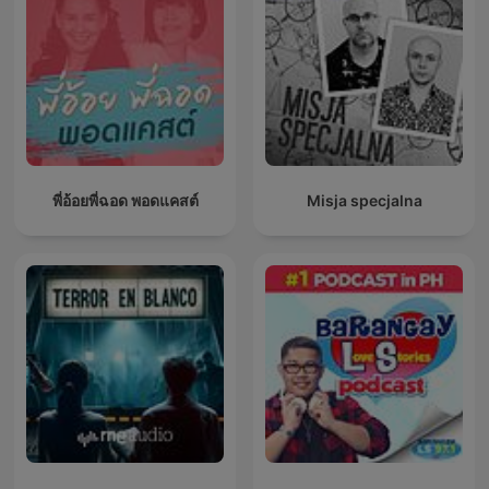
พี่อ้อยพี่ฉอด พอดแคสต์
Misja specjalna