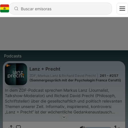
Podcasts
Lanz + Precht
ZDF, Markus Lanz & Richard David Precht
|
261 - #257
(Sommergespräch mit der Psychologin Franca Cerutti)
In dem ZDF-Podcast sprechen Markus Lanz (Journalist,
Talkshow-Moderator) und Richard David Precht (Philosoph,
Schriftsteller) über die gesellschaftlich und politisch relevanten
Themen unserer Zeit. Informativ, inspirierend, kontrovers:
„Lanz + Precht“ ist der wöchentliche Gedankenaustausch
zweier Menschen, die sich persönlich zugetan, aber nicht
immer einer Meinung sind. Immer freitags, überall wo es
1