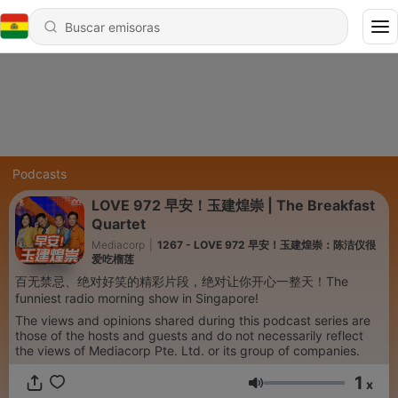
Podcasts
LOVE 972 早安！玉建煌崇 | The Breakfast
Quartet
Mediacorp
|
1267 - LOVE 972 早安！玉建煌崇：陈洁仪很
爱吃榴莲
百无禁忌、绝对好笑的精彩片段，绝对让你开心一整天！The
funniest radio morning show in Singapore!
The views and opinions shared during this podcast series are
those of the hosts and guests and do not necessarily reflect
the views of Mediacorp Pte. Ltd. or its group of companies.
1
x
Volumen