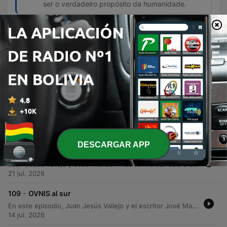
ser o verdadeiro propósito da humanidade.
Episodios
-
112
Experiencias imposibles en el conflicto armado
Neste episódio, Juan Jesus Vallejo entrevista o ex-militar Eduardo Sandoval sobre as profundas marcas psicológicas do conflito colombiano. O relato aborda a tensão constante da guerra, a responsabilidade de comandar e como o narcotráfico transformou grupos ideológicos em organizações movidas pela ganância. A conversa transita para o campo do inexplicável, explorando experiências paranormais vivenciadas em bases militares, encontros com espectros de soldados e relatos de brujaria. O episódio encerra com uma história misteriosa sobre um policial que, mesmo após a morte, busca entregar uma mensagem pendente.
04 ago. 2026
-
111
Historia de los viajes espaciales
Neste episódio, Juan Jesús Vallejo e o Dr. Germán Puerta exploram a trajetória da exploração espacial, desde as origens tecnológicas com a pólvora e os motores de combustível líquido até o lançamento do livro 'História de cohetes e viagens espaciais'. A conversa percorre o visionarismo literário de Júlio Verne e as complexas implicações éticas de figuras como Wernher von Braun durante a Guerra Fria. A discussão avança para a nova era espacial, contrastando a ascensão tecnológica da China com o modelo comercial da SpaceX de Elon Musk. O debate reflete sobre a importância da busca pelo conhecimento e os novos interesses econômicos, como a mineração de recursos lunares, como motores para a continuidade da exploração humana.
28 jul. 2026
DESCARGAR APP
-
110
Lima, entre catacumbas y leyendas
Juan Jesús Vallejo y José Manuel Frías conversan sobre sus experiencias en Perú, explorando la riqueza cultural de Lima y el Valle Sagrado, así como los misterios urbanos de la capital peruana. El episodio profundiza en la historia y misticismo de figuras como San Martín de Porres y las curiosidades de la cultura inca. La charla recorre diversas leyendas urbanas limeñas, desde los fenómenos sobrenaturales en las catacumbas de San Francisco y la trágica historia de la Casa Matusita, hasta relatos de apariciones espectrales en la Mansión de las Gárgolas y la iglesia de la ermita.
21 jul. 2026
-
109
OVNIS al sur
En este episodio, Juan Jesús Vallejo y el escritor José Manuel García Bautista exploran la historia de los avistamientos de OVNIs en Andalucía. El programa recorre casos históricos que incluyen reportes militares de 1938, fenómenos vinculados a momentos de crisis como la Guerra Civil Española y sucesos extraños relacionados con desastres naturales en la región. La conversación profundiza en encuentros con humanoides, agresiones documentadas judicialmente y anomalías físicas tras el contacto con objetos no identificados. El episodio concluye con una reflexión sobre la realidad del fenómeno y el misterio que rodea nuestra posición en el universo.
14 jul. 2026