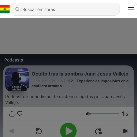
Podcasts
Oculto tras la sombra Juan Jesús Vallejo
Juan Jesús Vallejo
|
112 - Experiencias imposibles en el
conflicto armado
Podcast de periodismo de misterio dirigidos por Juan Jesús
Vallejo.
1
x
Volumen