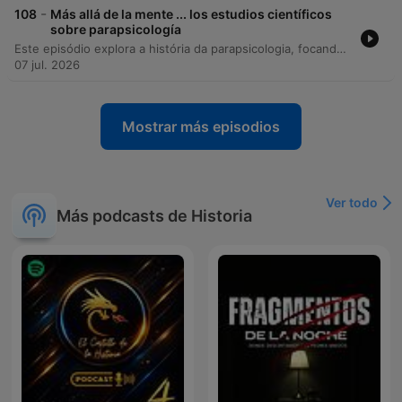
-
108
Más allá de la mente ... los estudios científicos
sobre parapsicología
Este episódio explora a história da parapsicologia, focando no trabalho pioneiro de J.B. Rhine e na aplicação de métodos estatísticos para investigar fenômenos anômalos. Através de uma conversa com Alex Escolar, discute-se a importância de evitar a polarização entre ciência e pseudociência, buscando uma análise baseada em evidências e pensamento crítico. A discussão avança para as investigações sobre precognição, aprendizagem implícita e a aplicação de princípios da física quântica, como o entrelazamento, na compreensão da cognição anômala. O episódio encerra com reflexões sobre a busca pela moderação, a importância de manter a mente aberta e a conexão entre ciência, mística e o autoconhecimento.
07 jul. 2026
Mostrar más episodios
Ver todo
Más podcasts de Historia