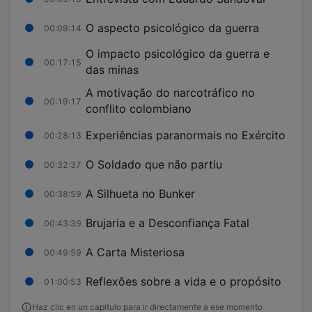
O aspecto psicológico da guerra
00:09:14
O impacto psicológico da guerra e
00:17:15
das minas
A motivação do narcotráfico no
00:19:17
conflito colombiano
Experiências paranormais no Exército
00:28:13
O Soldado que não partiu
00:32:37
A Silhueta no Bunker
00:38:59
Brujaria e a Desconfiança Fatal
00:43:39
A Carta Misteriosa
00:49:59
Reflexões sobre a vida e o propósito
01:00:53
Haz clic en un capítulo para ir directamente a ese momento