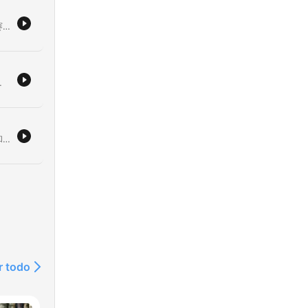
本集节目探讨了波斯文明的历史及其深远影响。通过回顾居鲁士大帝征服巴比伦以及《赛鲁斯圆柱》作为早期人权宣言的意义，节目展示了波斯如何不仅作为一个帝国存在，更作为一个连接不同世界的纽带。内容涵盖了琐罗亚斯德教的影响、波斯语在文学艺术中的地位，以及波斯文明在征服与连接之间的独特哲学。
e
神圣
响力。内容涵盖了这些思想从起源到传播的过程，以及它们如何在不同地域进行演变与适应。
de
本集节目探讨了美索不达米亚文明的起源与发展。通过对苏美尔人、阿卡德人、亚述人和巴比伦人的历史梳理，介绍了两河流域（底格里斯河与幼发拉底河）作为文明摇篮的重要性。节目重点提及了巴比伦国王汉谟拉比制定的法律体系，以及该地区农业、手工业与城市化进程的演变。
el
延
r todo