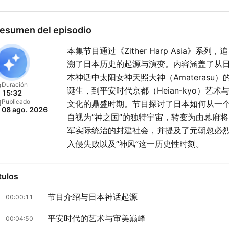
esumen del episodio
本集节目通过《Zither Harp Asia》系列，追
溯了日本历史的起源与演变。内容涵盖了从
本神话中太阳女神天照大神（Amaterasu）
Duración
诞生，到平安时代京都（Heian-kyo）艺术
15:32
Publicado
文化的鼎盛时期。节目探讨了日本如何从一
08 ago. 2026
自视为“神之国”的独特宇宙，转变为由幕府将
军实际统治的封建社会，并提及了元朝忽必
入侵失败以及“神风”这一历史性时刻。
tulos
节目介绍与日本神话起源
00:00:11
平安时代的艺术与审美巅峰
00:04:50