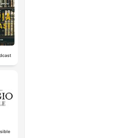
odcast
isible