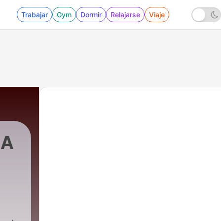
Trabajar
Gym
Dormir
Relajarse
Viaje
LA