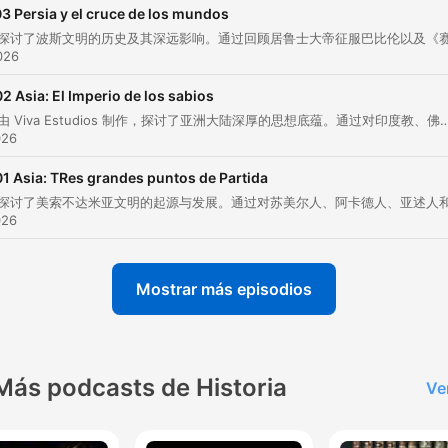
3 Persia y el cruce de los mundos
En ambas, las flotas fueron destruidas por tifones qu
2026
los japoneses llamaron kamikaze, el viento divino.
02 Asia: El Imperio de los sabios
00:07:59 · 讲述了忽必烈入侵日本失败时，自然灾害如何被视为
的保护。
本集节目由 Viva Estudios 制作，探讨了亚洲大陆深厚的思想底蕴。通过对印度教、佛教和儒家思想这三大核心思想流派的考察，节目展示了这些古老智慧如何跨越千年，在现代社会的日常生活、治理方式及精神信仰中持续发挥影
026
ese Japón del sol naciente, que miraba al mundo des
01 Asia: TRes grandes puntos de Partida
la niebla, aún habita en la memoria, en la forma de
026
servir un té, en el sonido de una flauta de bambú, en 
brillo de una katana, en el haiku que dice más con
menos.
Mostrar más episodios
00:13:49 · 总结了日本传统文化精髓在现代记忆与艺术形式中的
续。
Más podcasts de Historia
Ve