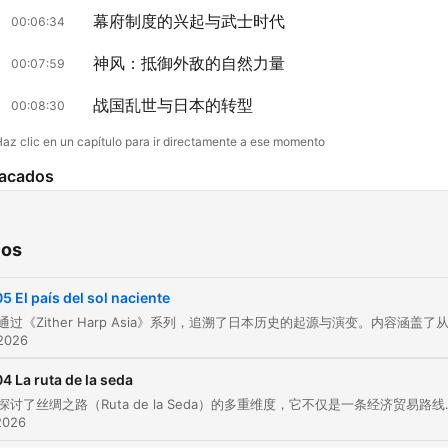
幕府制度的兴起与武士时代
00:06:34
神风：抵御外敌的自然力量
00:07:59
战国乱世与日本的转型
00:08:30
az clic en un capítulo para ir directamente a ese momento
acados
Amaterasu nació del ojo izquierdo de Izanagi, uno de
los dioses creadores.
ios
00:02:36 · 介绍了日本神话中太阳女神天照大神的诞生背景。
05 El país del sol naciente
Se pensó a sí mismo como un universo único, como 
 2026
país de los dioses, donde la armonía no era un ideal,
04 La ruta de la seda
sino una obligación.
本集节目探讨了丝绸之路（Ruta de la Seda）的多重维度，它不仅是一条经济贸易路线，更是一个连接中国、中亚、波斯
00:03:29 · 描述了日本早期作为神之国度所追求的独特国家认同
2026
谐观。