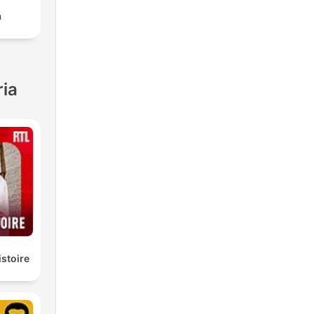
a
ria
istoire