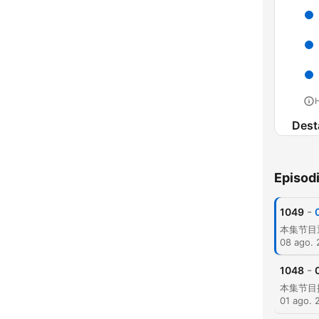
H
Dest
Episod
-
1049
08 ago.
-
1048
01 ago. 