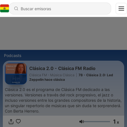
Podcasts
Clásica 2.0 - Clásica FM Radio
Clásica FM - Música Clásica
|
78 - Clásica 2.0: Led
Zeppelin hace clásica
Clásica 2.0 es el programa de Clásica FM dedicado a las
versiones. Versiones a través del rock progresivo, el jazz o
incluso versiones entre los grandes compositores de la historia,
un singular repertorio de músicas que sin duda te sorprenderá.
Con Berta Herrero.
1
x
Volumen