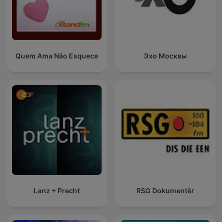
Quem Ama Não Esquece
Эхо Москвы
Lanz + Precht
RSG Dokumentêr