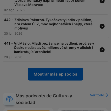
tvorba, kontakty napříč médii i spor kolem
Václava Moravce
02 ago. 2026
-
442
Zdislava Pokorná. Tykačova tykadla v politice,
hra kolem ČEZ, moc nejbohatších i hejty, které
motivují
30 jul. 2026
-
441
Vít Máslo. Mladí bez šance na bydlení, proč se v
Česku nedá stavět, milionové stromy v ulicích i
bankrotující architekti
28 jul. 2026
Mostrar más episodios
Ver todo
Más podcasts de Cultura y
sociedad