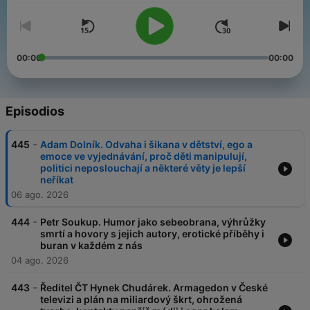
00:00
00:00
Episodios
-
445
Adam Dolník. Odvaha i šikana v dětství, ego a
emoce ve vyjednávání, proč děti manipulují,
politici neposlouchají a některé věty je lepší
neříkat
06 ago. 2026
-
444
Petr Soukup. Humor jako sebeobrana, výhrůžky
smrtí a hovory s jejich autory, erotické příběhy i
buran v každém z nás
04 ago. 2026
-
443
Ředitel ČT Hynek Chudárek. Armagedon v České
televizi a plán na miliardový škrt, ohrožená