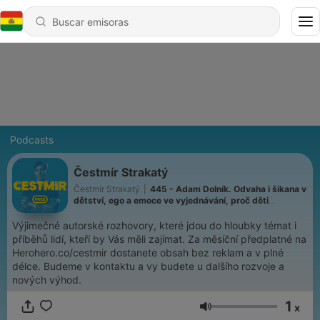
Podcasts
Čestmír Strakatý
Čestmír Strakatý
|
445 - Adam Dolník. Odvaha i šikana v
dětství, ego a emoce ve vyjednávání, proč děti
manipulují, politici neposlouchají a některé věty je lepší
neříkat
Výjimečné autorské rozhovory, které jdou do hloubky témat i
příběhů lidí, kteří by Vás měli zajímat. Za měsíční předplatné na
Herohero.co/cestmir dostanete obsah bez reklam a v plné
délce. Budeme v kontaktu a vy budete u dalšího rozvoje a
nových výhod.
1
x
Volumen