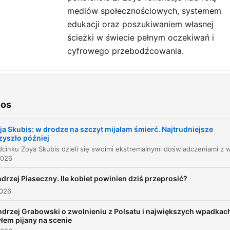
mediów społecznościowych, systemem
edukacji oraz poszukiwaniem własnej
ścieżki w świecie pełnym oczekiwań i
cyfrowego przebodźcowania.
tulos
Ryzyko i przygotowanie do wypraw
ios
00:14:59
Od pomysłu do finansowania
00:16:52
ja Skubis: w drodze na szczyt mijałam śmierć. Najtrudniejsze
zyszło później
Psychologia przetrwania w górach
00:20:58
2026
Relacje międzypokoleniowe i Gen Z
00:24:19
drzej Piaseczny. Ile kobiet powinien dziś przeprosić?
Synergia pokoleń i ambicje w sieci
00:31:17
2026
Fenomen i trudne emocje w mediach
drzej Grabowski o zwolnieniu z Polsatu i największych wpadkac
00:33:35
łem pijany na scenie
społecznościowych