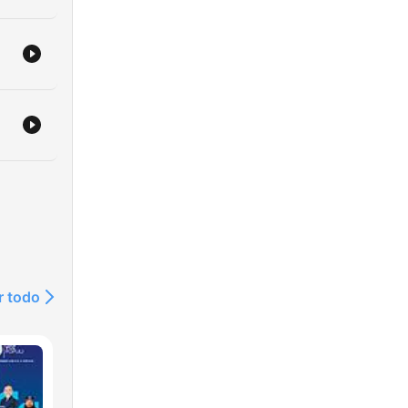
inę
w
a
r todo
niem