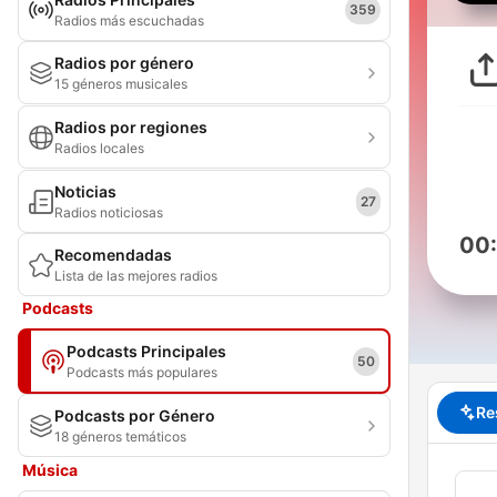
359
Radios más escuchadas
Radios por género
15 géneros musicales
Radios por regiones
Radios locales
Noticias
27
Radios noticiosas
00
Recomendadas
Lista de las mejores radios
Podcasts
Podcasts Principales
50
Podcasts más populares
Re
Podcasts por Género
18 géneros temáticos
Música