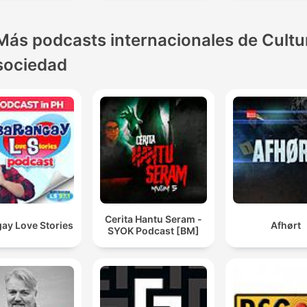
Más podcasts internacionales de Cultu
sociedad
Cerita Hantu Seram -
ay Love Stories
Afhørt
SYOK Podcast [BM]