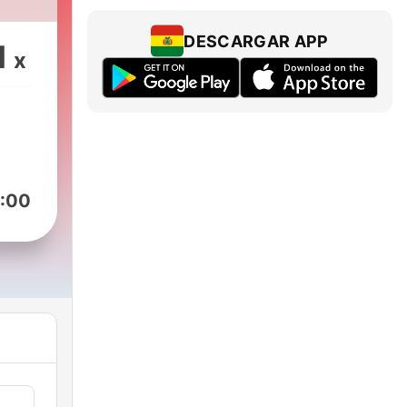
 ich
ą
DESCARGAR APP
1
x
:00