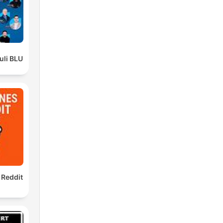
t
li BLU
,
o
ę
 Reddit