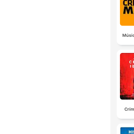
Dest
Músic
Crím