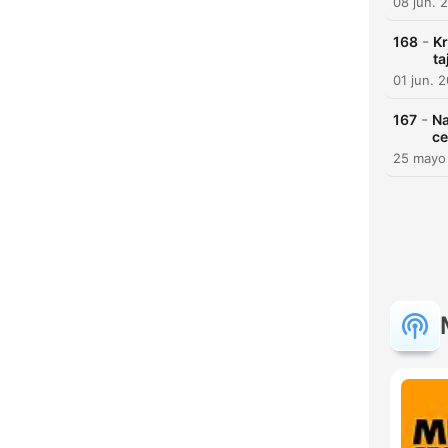
08 jun. 
-
168
Kr
ta
01 jun. 
-
167
Na
ce
25 mayo
H