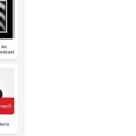
ą
rć
: An
uż
Podcast
,
terio