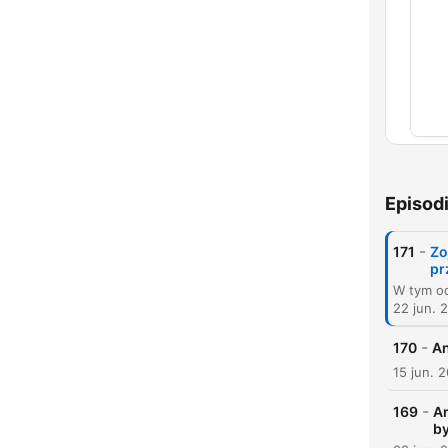
Capí
Episod
-
171
Zo
pr
22 jun. 
-
170
An
15 jun. 
-
169
An
by