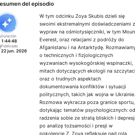
esumen del episodio
W tym odcinku Zoya Skubis dzieli się
swoimi ekstremalnymi doświadczeniami 
wypraw na ośmiotysięczniki, w tym Moun
Duración
Everest, oraz relacjami z podróży do
1:44:48
Publicado
Afganistanu i na Antarktydę. Rozmawiam
22 jun. 2026
o technicznych i fizjologicznych
wyzwaniach wysokogórskiej wspinaczki,
mitach dotyczących ekologii na szczytac
oraz o trudnych aspektach
dokumentowania konfliktów i sytuacji
politycznych, takich jak wojna w Ukrainie
Rozmowa wykracza poza granice sportu,
dotykając tematów psychologicznych: o
radzenia sobie ze stratą bliskich i depresj
po analizę tożsamości i presji w
pokolencie Z. Zoya refleksuje nad rolą