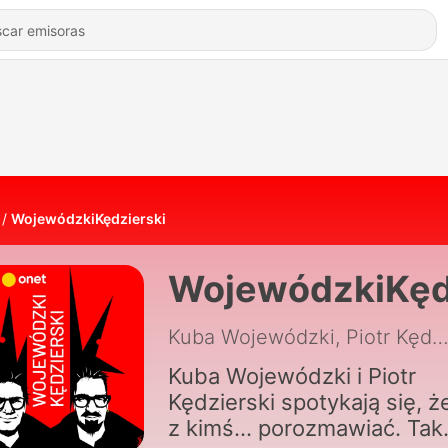
WojewódzkiKędzierski
WojewódzkiKęd
Kuba Wojewódzki, Piotr Kędziers
Kuba Wojewódzki i Piotr
Kędzierski spotykają się, ż
z kimś... porozmawiać. Tak