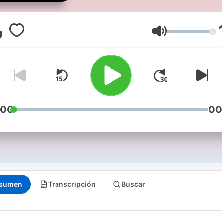
naprawdę. Jeśli myślisz, że
znasz, posłuchaj. Zaskocz
cię. Nowe odcinki w
Volumen
poniedziałki o 20:00.
:00
00
sumen
Transcripción
Buscar