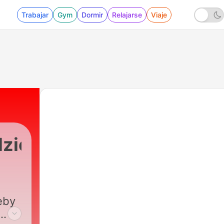
Trabajar
Gym
Dormir
Relajarse
Viaje
zierski
ki
|
171 - Zoja Skubis: w drodze na szczyt 
eby