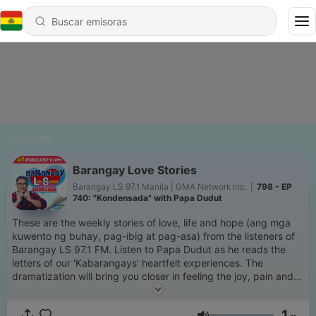
Podcasts
Barangay Love Stories
Barangay LS 97.1 Manila | GMA Network Inc.
|
798 - EP
740: "Kondensada" with Papa Dudut
These are the weekly stories of love, life and hope (ang mga
kuwento ng buhay, pag-ibig at pag-asa) from the listeners of
Barangay LS 97.1 FM. Listen to Papa Dudut as he reads the
letters of our 'Kabarangays' heartfelt experiences. The
dramatization will bring you closer in feeling the joy, pain and
everything in between of love & life. Siguradong relate-much
ka dito. Thank you for making this podcast NUMBER 1 in the
1