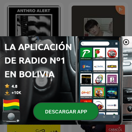
AnthroAlert: An
Jungkook's solos and
Anthropology Podcast
covers
DESCARGAR APP