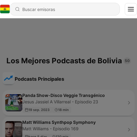
Los Mejores Podcasts de Bolivia
50
Podcasts Principales
Panda Show-Disco Veggie Transgénico
Jesus Jassiel A Villarreal - Episodio 23
19 sep. 2023
18 min
Matt Williams Synthpop Symphony
Matt Williams - Episodio 169
hace 5 días
120 min