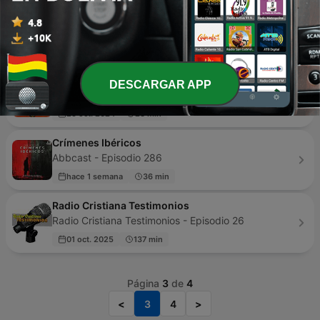
Humor Voz Populi BLU
BluRadio - Episodio 10004
hace 17 horas
185 min
Kalimán
DESCARGAR APP
ramy diaz - Episodio 361
25 oct. 2024
23 min
Crímenes Ibéricos
Abbcast - Episodio 286
hace 1 semana
36 min
Radio Cristiana Testimonios
Radio Cristiana Testimonios - Episodio 26
01 oct. 2025
137 min
Página
3
de
4
<
3
4
>