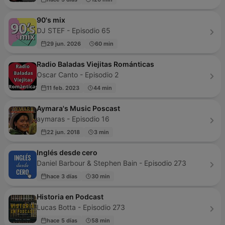
90's mix
DJ STEF - Episodio 65
29 jun. 2026
60 min
Radio Baladas Viejitas Románticas
Oscar Canto - Episodio 2
11 feb. 2023
44 min
Aymara's Music Poscast
aymaras - Episodio 16
22 jun. 2018
3 min
Inglés desde cero
Daniel Barbour & Stephen Bain - Episodio 273
hace 3 días
30 min
Historia en Podcast
Lucas Botta - Episodio 273
hace 5 días
58 min