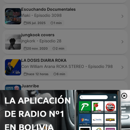
Escuchando Documentales
Iñaki - Episodio 3098
05 jul. 2025
1 min
jungkook covers
jngkork - Episodio 28
20 nov. 2020
2 min
LA DOSIS DIARIA ROKA
Con William Arana ROKA STEREO - Episodio 798
hace 12 horas
6 min
Juanribe
Juanribe Pagliarin - Episodio 1932
hace 5 horas
71 min
Psicologia Al Desnudo | @psi.mammoliti
Psi Mammoliti - Episodio 314
hace 5 horas
17 min