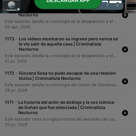
DESCARGAR APP
-
1174
Los videos mostraron su ingreso pero nunca se
le vio salir de aquella casa | Criminalista
Nocturno
Este episodio detalla la cronología de la desaparición y el hallazgo del cuerpo de Ivonne Marisela López Rosendo, desde su último mensaje a su madre hasta el descubrimiento en Morelos. Se describen las investigaciones sobre su ingreso a una vivienda en Coyoacán, el hallazgo de su triciclo eléctrico y las detenciones de implicados relacionados con el traslado del cuerpo. Asimismo, se analizan las inconsistencias en la investigación y la teoría de la familia sobre una acción coordinada. El relato repasa la línea de tiempo de los hechos y concluye con un mensaje de cierre del podcast.
03 ago. 2026
-
1173
Los videos mostraron su ingreso pero nunca se
le vio salir de aquella casa | Criminalista
Nocturno
Este episodio detalla la cronología de la desaparición y el hallazgo del cuerpo de Ivonne Marisela López Rosendo, desde su último mensaje a su madre hasta el descubrimiento en Morelos. Se describen las investigaciones sobre su ingreso a una vivienda en Coyoacán, el hallazgo de su triciclo eléctrico y las detenciones de implicados relacionados con el traslado del cuerpo. Asimismo, se analizan las inconsistencias en la investigación y la teoría de la familia sobre una acción coordinada. Se repasa la línea de tiempo de los hechos y se concluye con un mensaje de cierre del podcast.
01 jul. 2026
-
1172
Giovana Sosa no pudo escapar de una relación
tóxica | Criminalista Nocturno
Este episodio detalla la cronología del crimen de Giovanna Guadalupe Sosa, desde los antecedentes de violencia y la restricción perimetral contra su expareja, Tiziano Fiss, hasta el encuentro fatal en un hotel de Tigre. Se examinan las pruebas técnicas del disparo y la importancia de entender el contexto de violencia previa. La investigación judicial analiza si el hecho fue un accidente o un feminicidio premeditado. Mientras la defensa sostiene la hipótesis de un accidente durante un supuesto juego, la fiscalía sostiene que se trató de una ejecución a sangre fría, destacando la ausencia de auxilio inmediato tras el disparo.
29 jul. 2026
-
1171
La historia del actor de doblaje y la voz icónica
de Gohan que fue silenciada | Criminalista
Nocturno
Este episodio narra la trágica historia del asesinato de Luis Alfonso Mendoza, su esposa Lourdes y su cuñado Mario a manos de Mario Martínez, alias Chen, en la academia Art Spot. El relato detalla los antecedentes del conflicto legal por la propiedad del inmueble y el impacto global que tuvo la muerte del icónico actor de doblaje en la comunidad de Latinoamérica. Asimismo, se analiza el legado docente de Luis y la vulnerabilidad de los artistas independientes ante la inseguridad. Se abordan las consecuencias legales del caso, el destino incierto de la propiedad de Art Spot y la continuación del proyecto por parte de su hija, Nayeli.
25 jul. 2026