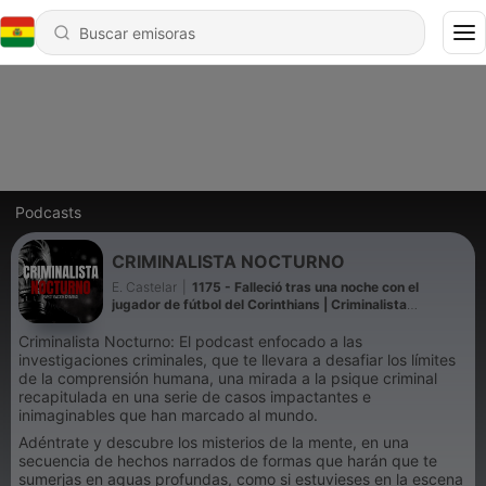
Podcasts
CRIMINALISTA NOCTURNO
E. Castelar
|
1175 - Falleció tras una noche con el
jugador de fútbol del Corinthians | Criminalista
Nocturno
Criminalista Nocturno: El podcast enfocado a las
investigaciones criminales, que te llevara a desafiar los límites
de la comprensión humana, una mirada a la psique criminal
recapitulada en una serie de casos impactantes e
inimaginables que han marcado al mundo.
Adéntrate y descubre los misterios de la mente, en una
secuencia de hechos narrados de formas que harán que te
sumerjas en aguas profundas, como si estuvieses en la escena