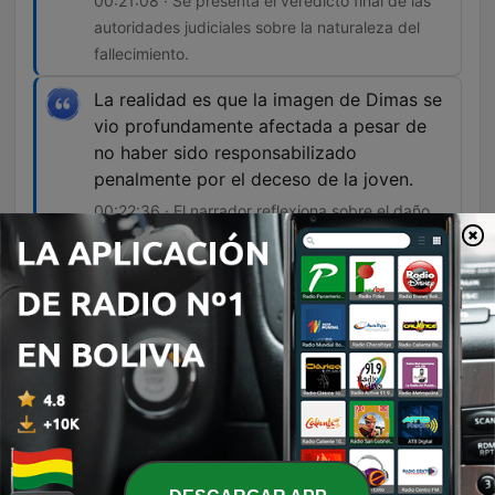
00:21:08 · Se presenta el veredicto final de las
autoridades judiciales sobre la naturaleza del
fallecimiento.
La realidad es que la imagen de Dimas se
vio profundamente afectada a pesar de
no haber sido responsabilizado
penalmente por el deceso de la joven.
00:22:36 · El narrador reflexiona sobre el daño
irreparable a la reputación del futbolista debido
al juicio social.
Episodios
-
1175
Falleció tras una noche con el jugador de fútbol
del Corinthians | Criminalista Nocturno
Este episodio analiza el trágico fallecimiento de Livia Gabriele da Silva Matos el 30 de enero de 2024, tras sufrir múltiples paros cardiorrespiratorios después de un encuentro con el futbolista Dimas Cándido de Oliveira Filo. Se exploran las complicaciones médicas, los hallazgos de la necropsia y las sospechas iniciales de violencia. La investigación judicial concluyó que el deceso fue una fatalidad médica causada por una hemorragia aguda sin intención de daño por parte del jugador. A pesar del cierre legal del caso por ausencia de responsabilidad penal, se examina el profundo impacto mediático y social en la carrera de Dimas.
05 ago. 2026