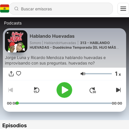
Podcasts
Hablando Huevadas
Sonoro | HablandoHuevadas
|
313 - HABLANDO
HUEVADAS - Duodécima Temporada [EL HIJO MÁS
CARO DE RICARDO]
Jorge Luna y Ricardo Mendoza hablando huevadas e
improvisando con sus preguntas. huevadas no?
1
x
Volumen
00:00
00:00
Episodios