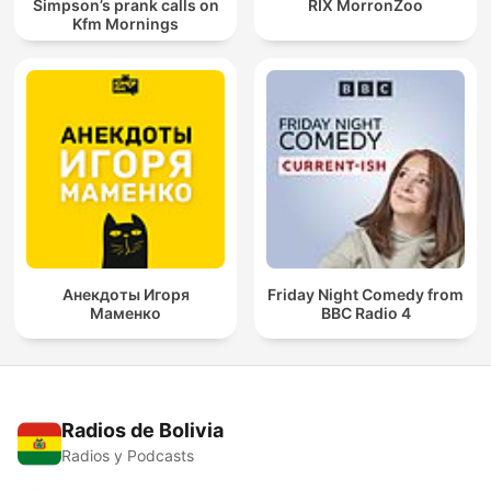
Simpson’s prank calls on
RIX MorronZoo
Kfm Mornings
Анекдоты Игоря
Friday Night Comedy from
Маменко
BBC Radio 4
Radios de Bolivia
Radios y Podcasts