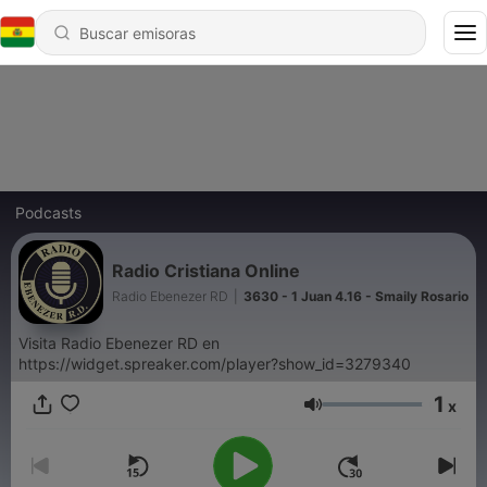
Podcasts
Radio Cristiana Online
Radio Ebenezer RD
|
3630 - 1 Juan 4.16 - Smaily Rosario
Visita Radio Ebenezer RD en
https://widget.spreaker.com/player?show_id=3279340
1
x
Volumen