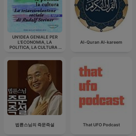
UN'IDEA GENIALE PER
L'ECONOMIA, LA
Al-Quran Al-kareem
POLITICA, LA CULTURA -
La triarticolazione sociale
di Rudolf Steiner
법륜스님의 즉문즉설
That UFO Podcast