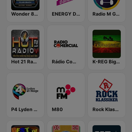
Wonder 80's
ENERGY Dance
Radio M GYM
Hot 21 Radio
Rádio Comercial
K-REG Big Reggae Mix
P4 Lyden av Norge
M80
Rock Klassiker