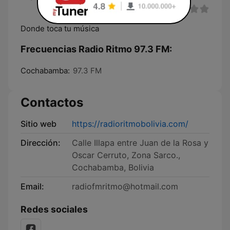
Donde toca tu música
Frecuencias Radio Ritmo 97.3 FM:
Cochabamba:
97.3 FM
Contactos
Sitio web
https://radioritmobolivia.com/
Dirección:
Calle Illapa entre Juan de la Rosa y
Oscar Cerruto, Zona Sarco.,
Cochabamba, Bolivia
Email:
radiofmritmo@hotmail.com
Redes sociales