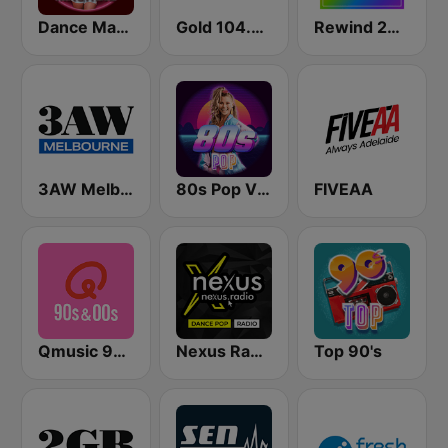
Dance Machine
Gold 104.3 FM
Rewind 2000's
3AW Melbourne
80s Pop Vibes
FIVEAA
Qmusic 90's & 00's
Nexus Radio Dance
Top 90's