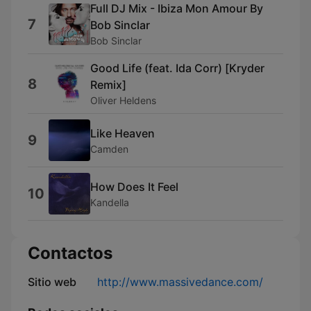
Full DJ Mix - Ibiza Mon Amour By
7
Bob Sinclar
Bob Sinclar
Good Life (feat. Ida Corr) [Kryder
8
Remix]
Oliver Heldens
Like Heaven
9
Camden
How Does It Feel
10
Kandella
Contactos
Sitio web
http://www.massivedance.com/