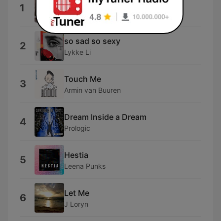
Diamond
1
Izzy Bizu
so sad so sexy
2
Lykke Li
Touch Me
3
Armin van Buuren
Dream Inside a Dream
4
Prologic
Hestia
5
Leena Punks
Let Me
6
J Loryn