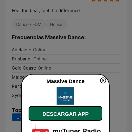
Feel the beat, feel the difference
Dance / EDM
House
Frecuencias Massive Dance:
Adelaide:
Online
Brisbane:
Online
Gold Coast:
Online
Melbourne:
Online
Massive Dance
Perth:
Online
Sydney:
Online
Top Canciones
DESCARGAR APP
Últimos 7 días
Últimos 30 días