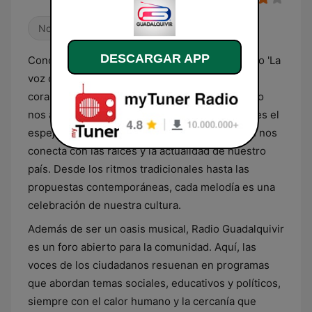
Noticias
DESCARGAR APP
Conocida cariñosamente por su audiencia como 'La
voz de nuestra gente', Radio Guadalquivir es el
corazón sonoro de Bolivia. Esta emisora no solo
nos acompaña con una selección musical que es el
espejo de nuestra identidad, sino que también nos
conecta con las raíces y la actualidad de nuestro
país. Desde los ritmos tradicionales hasta las
propuestas contemporáneas, cada melodía es una
celebración de nuestra cultura.
Además de ser un oasis musical, Radio Guadalquivir
es un foro abierto para la comunidad. Aquí, las
voces de los ciudadanos resuenan en programas
que abordan temas sociales, educativos y políticos,
siempre con el calor humano y la cercanía que