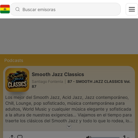
Podcasts
Smooth Jazz Classics
Santiago Fontenla
|
87 - SMOOTH JAZZ CLASSICS Vol.
87
Los mejor del Smooth Jazz, Acid Jazz, Jazz contemporáneo,
Chill, Lounge, pop sofisticado, música contemporánea para
adultos, World Music y cualquier música elegante y sofisticada
a la altura de nuestras exigencias… Viajamos en el tiempo para
traerte los clásicos del Smooth Jazz y todo lo que lo rodea, los
temas que nunca pasan y permanecen en nuestra memoria. Un
espacio de Santiago Fontenla
1